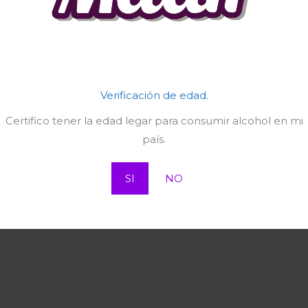
t compression (0) in
/home/magnetcr/madiicr.com/wp-includ
Verificación de edad.
Certifico tener la edad legar para consumir alcohol en mi
país.
SI
NO