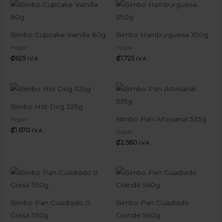
Bimbo Cupcake Vainilla 80g
Bimbo Hamburguesa 350g
Hogar
Hogar
₡
625
₡
1.725
I.V.A
I.V.A
Bimbo Hot Dog 325g
Bimbo Pan Artesanal 535g
Hogar
₡
1.670
I.V.A
Hogar
₡
2.560
I.V.A
Bimbo Pan Cuadrado 0
Bimbo Pan Cuadrado
Grasa 550g
Grande 560g