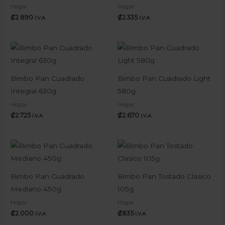
Hogar
Hogar
₡
2.890
₡
2.335
I.V.A
I.V.A
Bimbo Pan Cuadrado
Bimbo Pan Cuadrado Light
Integral 630g
580g
Hogar
Hogar
₡
2.725
₡
2.670
I.V.A
I.V.A
Bimbo Pan Cuadrado
Bimbo Pan Tostado Clasico
Mediano 450g
105g
Hogar
Hogar
₡
2.000
₡
835
I.V.A
I.V.A