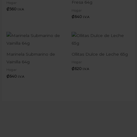
Fresa 64g
Hogar
₡
560
I.V.A
Hogar
₡
640
I.V.A
Marinela Submarino de
Ollitas Dulce de Leche 65g
Vainilla 64g
Hogar
₡
620
I.V.A
Hogar
₡
640
I.V.A