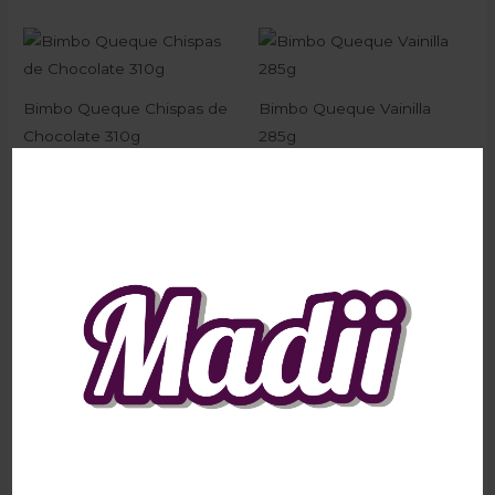
Bimbo Queque Chispas de
Bimbo Queque Vainilla
Chocolate 310g
285g
Hogar
Hogar
₡
2.225
₡
2.115
I.V.A
I.V.A
Marinela Dalmata 45g
Bimbo Rapiditas Clasicas
Hogar
₡
640
260g
I.V.A
Hogar
₡
945
I.V.A