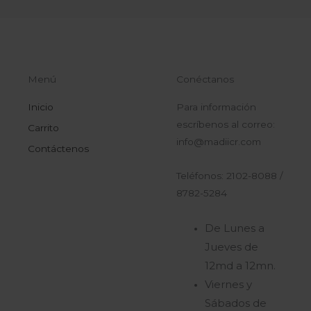
Menú
Conéctanos
Inicio
Para información
escríbenos al correo:
Carrito
info@madiicr.com
Contáctenos
Teléfonos: 2102-8088 /
8782-5284
De Lunes a
Jueves de
12md a 12mn.
Viernes y
Sábados de