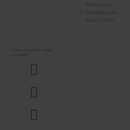
10am a 2 am
Domingos de
10am a 12mn
Visita nuestras redes
sociales