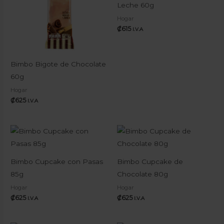
Leche 60g
Hogar
₡
615
I.V.A
Bimbo Bigote de Chocolate
60g
Hogar
₡
625
I.V.A
Bimbo Cupcake con Pasas
Bimbo Cupcake de
85g
Chocolate 80g
Hogar
Hogar
₡
625
₡
625
I.V.A
I.V.A