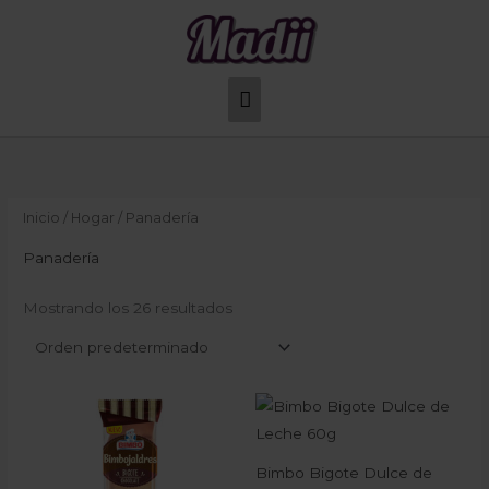
Ir
Menú
al
principal
contenido
Inicio
/
Hogar
/ Panadería
Panadería
Mostrando los 26 resultados
Bimbo Bigote Dulce de