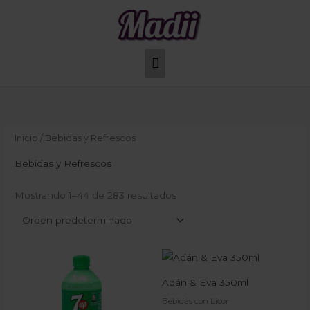
Ir
Menú
al
principal
contenido
Inicio
/ Bebidas y Refrescos
Bebidas y Refrescos
Mostrando 1–44 de 283 resultados
Rango
Rango
de
de
precios:
precios:
Adán & Eva 350ml
desde
desde
₡950
₡1.175
Bebidas con Licor
hasta
hasta