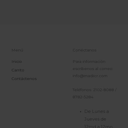
Menú
Conéctanos
Inicio
Para información
escríbenos al correo:
Carrito
info@madiicr.com
Contáctenos
Teléfonos: 2102-8088 /
8782-5284
De Lunes a
Jueves de
12md a 12mn.