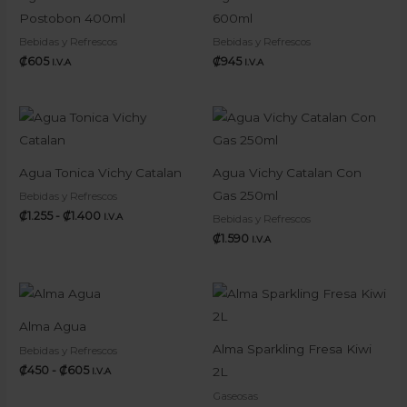
Postobon 400ml
600ml
Bebidas y Refrescos
Bebidas y Refrescos
₡
605
₡
945
I.V.A
I.V.A
Rango
de
precios:
desde
₡1.255
Agua Tonica Vichy Catalan
Agua Vichy Catalan Con
hasta
Gas 250ml
Bebidas y Refrescos
₡1.400
₡
1.255
-
₡
1.400
I.V.A
Bebidas y Refrescos
₡
1.590
I.V.A
Rango
de
precios:
Alma Agua
desde
₡450
Alma Sparkling Fresa Kiwi
Bebidas y Refrescos
hasta
₡
450
-
₡
605
2L
I.V.A
₡605
Gaseosas