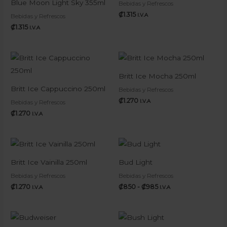
Blue Moon Light Sky 355ml
Bebidas y Refrescos
₡
1.315
I.V.A
Bebidas y Refrescos
₡
1.315
I.V.A
Britt Ice Mocha 250ml
Britt Ice Cappuccino 250ml
Bebidas y Refrescos
₡
1.270
I.V.A
Bebidas y Refrescos
₡
1.270
I.V.A
Rango
de
precios:
Britt Ice Vainilla 250ml
Bud Light
desde
₡850
Bebidas y Refrescos
Bebidas y Refrescos
hasta
₡
1.270
₡
850
-
₡
985
I.V.A
I.V.A
₡985
Rango
Rango
de
de