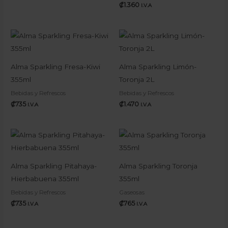
₡
1.360
I.V.A
Alma Sparkling Fresa-Kiwi
Alma Sparkling Limón-
355ml
Toronja 2L
Bebidas y Refrescos
Bebidas y Refrescos
₡
735
₡
1.470
I.V.A
I.V.A
Alma Sparkling Pitahaya-
Alma Sparkling Toronja
Hierbabuena 355ml
355ml
Bebidas y Refrescos
Gaseosas
₡
735
₡
765
I.V.A
I.V.A