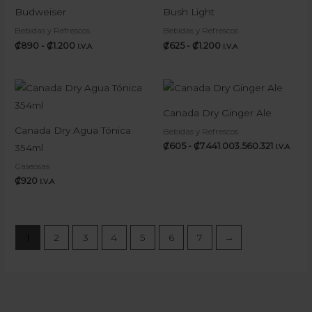
precios:
precios:
Budweiser
Bush Light
desde
desde
₡890
₡625
Bebidas y Refrescos
Bebidas y Refrescos
hasta
hasta
₡
890
-
₡
1.200
₡
625
-
₡
1.200
I.V.A
I.V.A
₡1.200
₡1.200
Rango
de
precios:
Canada Dry Ginger Ale
desde
₡605
Canada Dry Agua Tónica
Bebidas y Refrescos
hasta
₡
605
-
₡
7.441.003.560.321
354ml
I.V.A
₡7.441.00
Gaseosas
₡
920
I.V.A
1
2
3
4
5
6
7
→