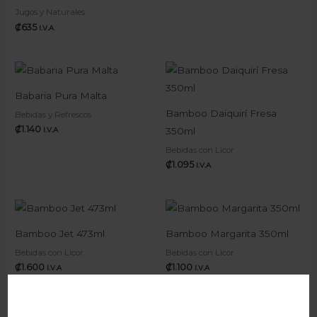
Jugos y Naturales
₡
635
I.V.A
Babaria Pura Malta
Bamboo Daiquirí Fresa
Bebidas y Refrescos
₡
1.140
350ml
I.V.A
Bebidas con Licor
₡
1.095
I.V.A
Bamboo Jet 473ml
Bamboo Margarita 350ml
Bebidas con Licor
Bebidas con Licor
₡
1.600
₡
1.100
I.V.A
I.V.A
Rango