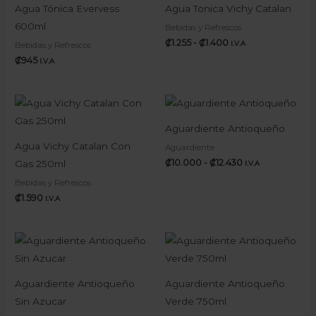
₡1.255
Agua Tónica Evervess
Agua Tonica Vichy Catalan
hasta
600ml
Bebidas y Refrescos
₡1.400
₡
1.255
-
₡
1.400
I.V.A
Bebidas y Refrescos
₡
945
I.V.A
Rango
de
precios:
Aguardiente Antioqueño
desde
₡10.000
Agua Vichy Catalan Con
Aguardiente
hasta
₡
10.000
-
₡
12.430
Gas 250ml
I.V.A
₡12.430
Bebidas y Refrescos
₡
1.590
I.V.A
Rango
de
precios:
desde
₡10.000
Aguardiente Antioqueño
Aguardiente Antioqueño
hasta
Sin Azucar
Verde 750ml
₡12.430