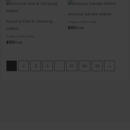
Arizona Sandía 458ml
Arizona Miel & Ginseng
Jugos y Naturales
₡
635
458ml
I.V.A
Jugos y Naturales
₡
635
I.V.A
1
2
3
4
…
37
38
39
→