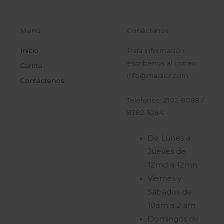
Menú
Conéctanos
Inicio
Para información
escríbenos al correo:
Carrito
info@madiicr.com
Contáctenos
Teléfonos: 2102-8088 /
8782-5284
De Lunes a
Jueves de
12md a 12mn.
Viernes y
Sábados de
10am a 2 am
Domingos de