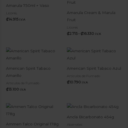
precios:
Amarula 750ml + Vaso
desde
₡2.715
Amarula Cream & Marula
Licores
hasta
₡
14.915
Fruit
I.V.A
₡16.330
Licores
₡
2.715
-
₡
16.330
I.V.A
American Spirit Tabaco
American Spirit Tabaco Azul
Amarillo
Artículos de Fumado
₡
10.790
I.V.A
Artículos de Fumado
₡
13.100
I.V.A
Ancla Bicarbonato 454g
Ammen Talco Original 178g
Abarrotes