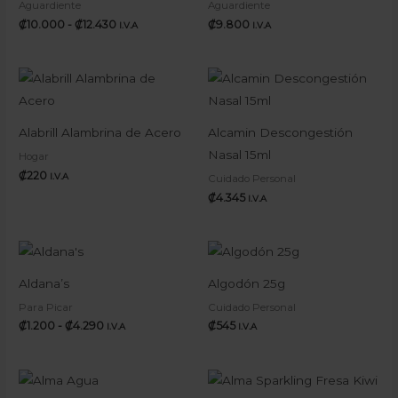
Aguardiente
Aguardiente
₡
10.000
-
₡
12.430
₡
9.800
I.V.A
I.V.A
Alabrill Alambrina de Acero
Alcamin Descongestión
Nasal 15ml
Hogar
₡
220
I.V.A
Cuidado Personal
₡
4.345
I.V.A
Rango
de
precios:
Aldana’s
Algodón 25g
desde
₡1.200
Para Picar
Cuidado Personal
hasta
₡
1.200
-
₡
4.290
₡
545
I.V.A
I.V.A
₡4.290
Rango
de