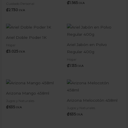
₡
1.565
I.V.A
Cuidado Personal
₡
2.730
I.V.A
Ariel Doble Poder 1K
Ariel Jabón en Polvo
Hogar
₡
3.025
Regular 400g
I.V.A
Hogar
₡
1.135
I.V.A
Arizona Mango 458ml
Arizona Melocotón 458ml
Jugos y Naturales
₡
635
I.V.A
Jugos y Naturales
₡
635
I.V.A