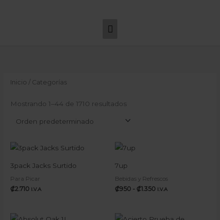
Ir
Menú
al
principal
contenido
Inicio
/ Categorías
Mostrando 1–44 de 1710 resultados
Rango
de
precios:
3pack Jacks Surtido
7up
desde
₡950
Para Picar
Bebidas y Refrescos
hasta
₡
2.710
₡
950
-
₡
1.350
I.V.A
I.V.A
₡1.350