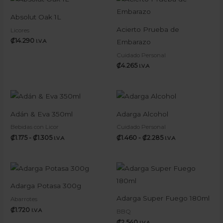
Absolut Oak 1L
Acierto Prueba de
Licores
₡
14.290
Embarazo
I.V.A
Cuidado Personal
₡
4.265
I.V.A
Rango
Rango
de
de
precios:
precios:
Adán & Eva 350ml
Adarga Alcohol
desde
desde
₡1.175
₡1.460
Bebidas con Licor
Cuidado Personal
hasta
hasta
₡
1.175
-
₡
1.305
₡
1.460
-
₡
2.285
I.V.A
I.V.A
₡1.305
₡2.285
Adarga Potasa 300g
Adarga Super Fuego 180ml
Abarrotes
₡
1.720
I.V.A
BBQ
₡
2.540
I.V.A