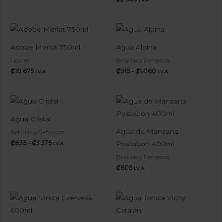
Rango
de
precios:
Adobe Merlot 750ml
Agua Alpina
desde
₡915
Licores
Bebidas y Refrescos
hasta
₡
10.675
₡
915
-
₡
1.060
I.V.A
I.V.A
₡1.060
Rango
de
precios:
Agua Cristal
desde
₡835
Agua de Manzana
Bebidas y Refrescos
hasta
₡
835
-
₡
3.375
Postobon 400ml
I.V.A
₡3.375
Bebidas y Refrescos
₡
605
I.V.A
Rango
de
precios:
desde