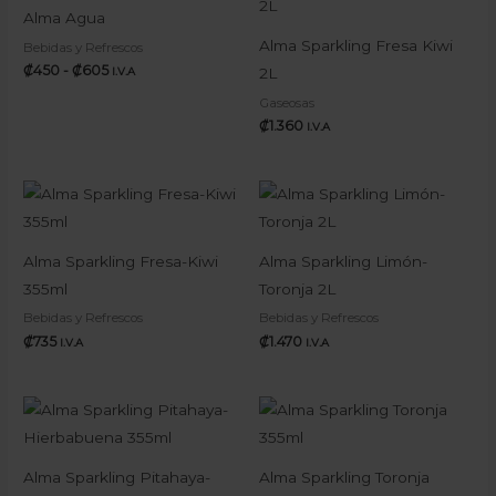
precios:
Alma Agua
desde
₡450
Alma Sparkling Fresa Kiwi
Bebidas y Refrescos
hasta
₡
450
-
₡
605
2L
I.V.A
₡605
Gaseosas
₡
1.360
I.V.A
Alma Sparkling Fresa-Kiwi
Alma Sparkling Limón-
355ml
Toronja 2L
Bebidas y Refrescos
Bebidas y Refrescos
₡
735
₡
1.470
I.V.A
I.V.A
Alma Sparkling Pitahaya-
Alma Sparkling Toronja