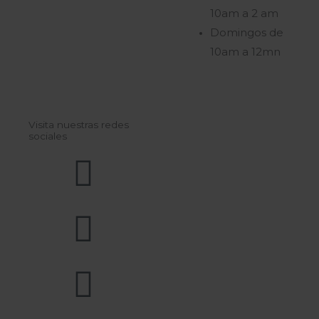
10am a 2 am
Domingos de
10am a 12mn
Visita nuestras redes
sociales