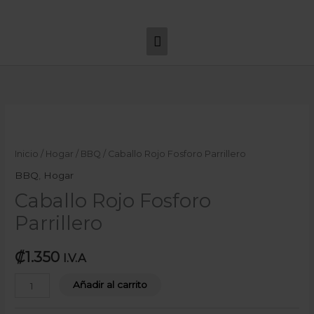
Ir
Menú
al
principal
contenido
Caballo
Rojo
Fosforo
Inicio
/
Hogar
/
BBQ
/ Caballo Rojo Fosforo Parrillero
Parrillero
BBQ
,
Hogar
cantidad
Caballo Rojo Fosforo
Parrillero
₡
1.350
I.V.A
Añadir al carrito