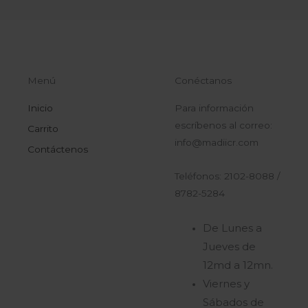
Menú
Conéctanos
Inicio
Para información
escríbenos al correo:
Carrito
info@madiicr.com
Contáctenos
Teléfonos: 2102-8088 /
8782-5284
De Lunes a
Jueves de
12md a 12mn.
Viernes y
Sábados de