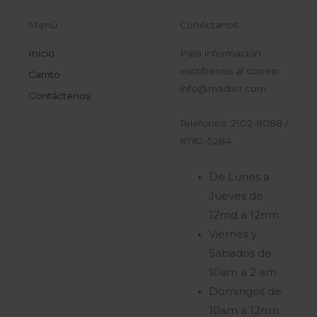
Menú
Conéctanos
Inicio
Para información
escríbenos al correo:
Carrito
info@madiicr.com
Contáctenos
Teléfonos: 2102-8088 /
8782-5284
De Lunes a
Jueves de
12md a 12mn.
Viernes y
Sábados de
10am a 2 am
Domingos de
10am a 12mn