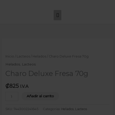
Ir
Menú
al
principal
contenido
Charo
Deluxe
Fresa
Inicio
/
Lacteos
/
Helados
/ Charo Deluxe Fresa 70g
70g
Helados
,
Lacteos
cantidad
Charo Deluxe Fresa 70g
₡
825
I.V.A
Añadir al carrito
SKU:
7443002241645
Categorías:
Helados
,
Lacteos