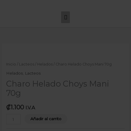
Ir
Menú
al
principal
contenido
Charo
Helado
Choys
Inicio
/
Lacteos
/
Helados
/ Charo Helado Choys Mani 70g
Mani
Helados
,
Lacteos
70g
Charo Helado Choys Mani
cantidad
70g
₡
1.100
I.V.A
Añadir al carrito