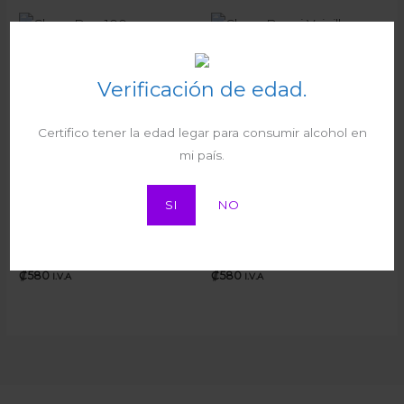
Charo Duo 100g
Charo Bugui Vainilla Chips
Helados
Verificación de edad.
₡
1.100
55g
I.V.A
Helados
Certifico tener la edad legar para consumir alcohol en
₡
740
I.V.A
mi país.
SI
NO
Charo Classic Coco 60g
Charo Frutz Cas 60g
Helados
Helados
₡
580
₡
580
I.V.A
I.V.A