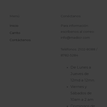
Menú
Conéctanos
Inicio
Para información
escríbenos al correo:
Carrito
info@madiicr.com
Contáctenos
Teléfonos: 2102-8088 /
8782-5284
De Lunes a
Jueves de
12md a 12mn.
Viernes y
Sábados de
10am a 2 am
Domingos de