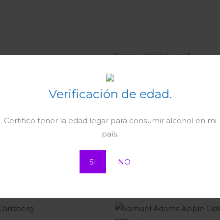
Correo electrónico
*
Verificación de edad.
ctrónico y web en este navegador para la próxima vez qu
Certifico tener la edad legar para consumir alcohol en mi
país.
SI
NO
Rango
de