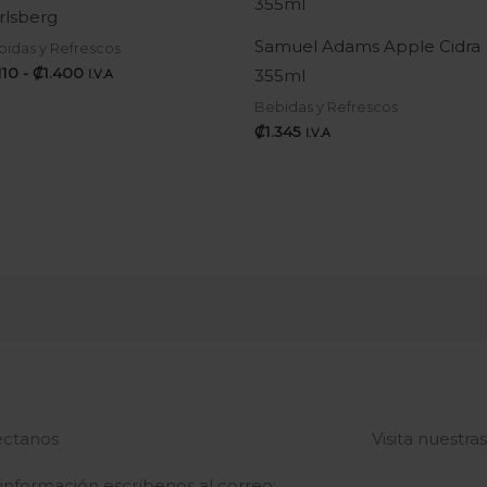
precios:
rlsberg
desde
₡1.110
Samuel Adams Apple Cidra
idas y Refrescos
hasta
.110
-
₡
1.400
355ml
I.V.A
₡1.400
Bebidas y Refrescos
₡
1.345
I.V.A
ctanos
Visita nuestra
 información escríbenos al correo: