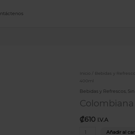
ntáctenos
Colombiana
Inicio
/
Bebidas y Refresc
400ml
Postobon
400ml
Bebidas y Refrescos
,
Sin
cantidad
Colombiana
₡
610
I.V.A
Añadir al car