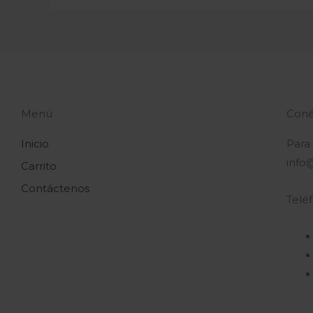
Menú
Coné
Inicio
Para
info
Carrito
Contáctenos
Telé