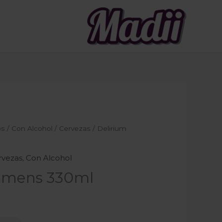
os
/
Con Alcohol
/
Cervezas
/ Delirium
rvezas
,
Con Alcohol
remens 330ml