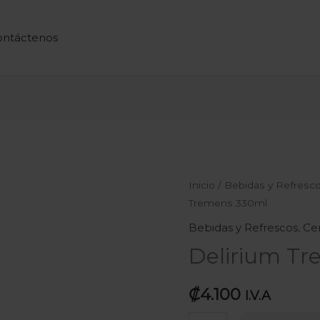
ontáctenos
Delirium
Inicio
/
Bebidas y Refresc
Tremens 330ml
Tremens
330ml
Bebidas y Refrescos
,
Ce
cantidad
Delirium T
₡
4.100
I.V.A