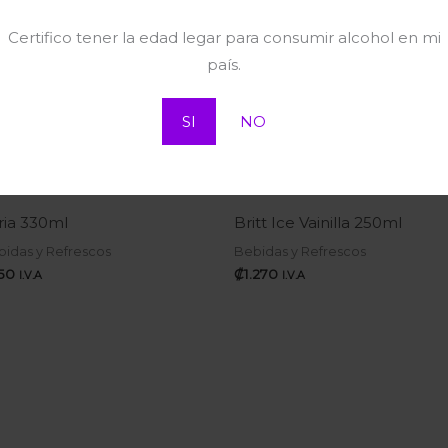
Certifico tener la edad legar para consumir alcohol en mi
país.
SI
NO
ria 330ml
Britt Ice Vainilla 250ml
idas y Refrescos
Bebidas y Refrescos
50
₡
1.270
I.V.A
I.V.A