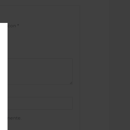
ados con
*
e comente.