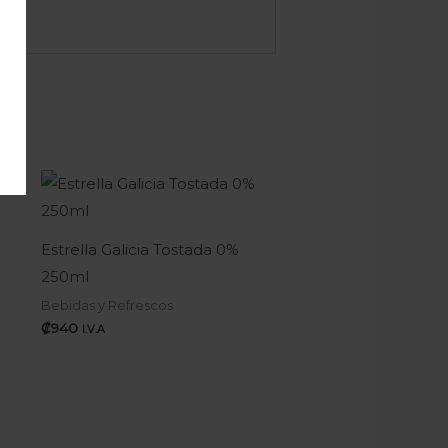
Estrella Galicia Tostada 0%
250ml
Bebidas y Refrescos
₡
940
I.V.A