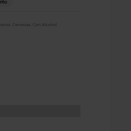
rito
escos
,
Cervezas
,
Con Alcohol