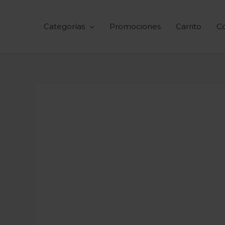
Ir
al
Categorías
Promociones
Carrito
C
contenido