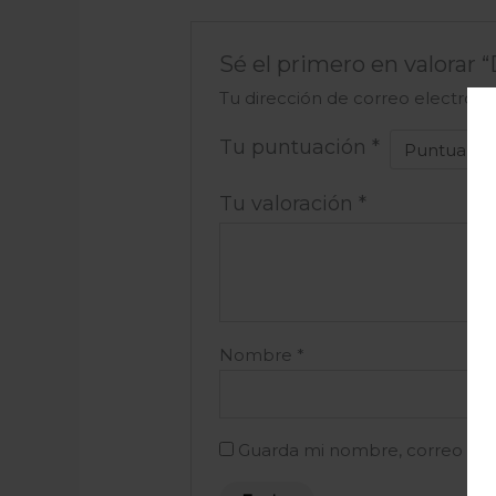
Sé el primero en valorar
Tu dirección de correo electróni
Tu puntuación
*
Tu valoración
*
Nombre
*
Guarda mi nombre, correo ele