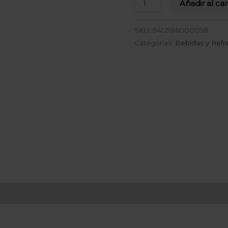
Añadir al car
SKU:
5412186000098
Categorías:
Bebidas y Refr