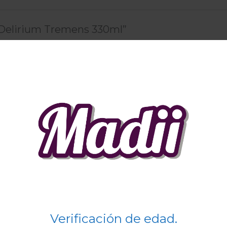
 “Delirium Tremens 330ml”
co no será publicada.
Los campos obligatorios están marc
Correo electrónico
*
ctrónico y web en este navegador para la próxima vez qu
Verificación de edad.