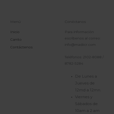
Menú
Conéctanos
Inicio
Para información
escríbenos al correo:
Carrito
info@madiicr.com
Contáctenos
Teléfonos: 2102-8088 /
8782-5284
De Lunes a
Jueves de
12md a 12mn.
Viernes y
Sábados de
10am a 2 am