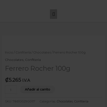
Ir
Menú
al
principal
contenido
Ferrero
Rocher
100g
Inicio
/
Confitería
/
Chocolates
/ Ferrero Rocher 100g
cantidad
Chocolates
,
Confitería
Ferrero Rocher 100g
₡
5.265
I.V.A
Añadir al carrito
SKU:
7861002900117
Categorías:
Chocolates
,
Confitería