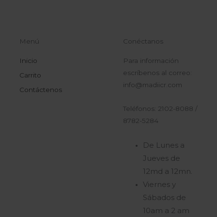
Menú
Conéctanos
Inicio
Para información
escríbenos al correo:
Carrito
info@madiicr.com
Contáctenos
Teléfonos: 2102-8088 /
8782-5284
De Lunes a
Jueves de
12md a 12mn.
Viernes y
Sábados de
10am a 2 am