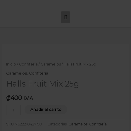
Ir
Menú
al
principal
contenido
Halls
Fruit
Mix
Inicio
/
Confitería
/
Caramelos
/ Halls Fruit Mix 25g
25g
Caramelos
,
Confitería
cantidad
Halls Fruit Mix 25g
₡
400
I.V.A
Añadir al carrito
SKU:
7622210427199
Categorías:
Caramelos
,
Confitería