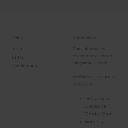
Menú
Conéctanos
Inicio
Para información
escríbenos al correo:
Carrito
info@madiicr.com
Contáctenos
Teléfonos: 2102-8088 /
8782-5284
De Lunes a
Jueves de
12md a 12mn.
Viernes y