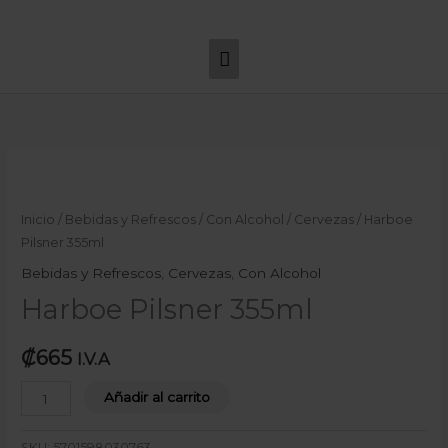
Ir
Menú
al
principal
contenido
Harboe
Pilsner
355ml
Inicio
/
Bebidas y Refrescos
/
Con Alcohol
/
Cervezas
/ Harboe
cantidad
Pilsner 355ml
Bebidas y Refrescos
,
Cervezas
,
Con Alcohol
Harboe Pilsner 355ml
₡
665
I.V.A
Añadir al carrito
SKU:
5701598030763