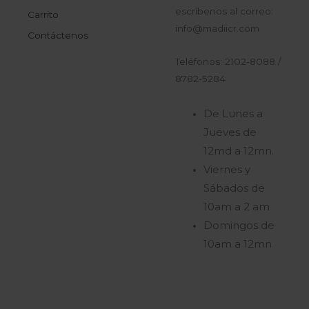
escríbenos al correo:
Carrito
info@madiicr.com
Contáctenos
Teléfonos: 2102-8088 /
8782-5284
De Lunes a
Jueves de
12md a 12mn.
Viernes y
Sábados de
10am a 2 am
Domingos de
10am a 12mn