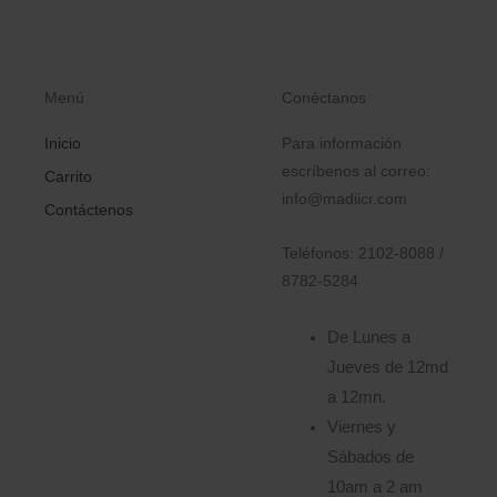
Menú
Conéctanos
Inicio
Para información
escríbenos al correo:
Carrito
info@madiicr.com
Contáctenos
Teléfonos: 2102-8088 /
8782-5284
De Lunes a
Jueves de 12md
a 12mn.
Viernes y
Sábados de
10am a 2 am