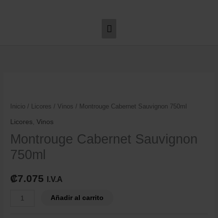
Ir
Menú
al
contenido
principal
Montrouge
Cabernet
Sauvignon
Inicio
/
Licores
/
Vinos
/ Montrouge Cabernet Sauvignon 750ml
750ml
Licores
,
Vinos
cantidad
Montrouge Cabernet Sauvignon
750ml
₡
7.075
I.V.A
Añadir al carrito