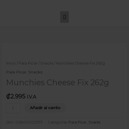
Ir
Menú
al
principal
contenido
Munchies
Cheese
Fix
Inicio
/
Para Picar
/
Snacks
/ Munchies Cheese Fix 262g
262g
Para Picar
,
Snacks
cantidad
Munchies Cheese Fix 262g
₡
2.995
I.V.A
Añadir al carrito
SKU:
028400023573
Categorías:
Para Picar
,
Snacks