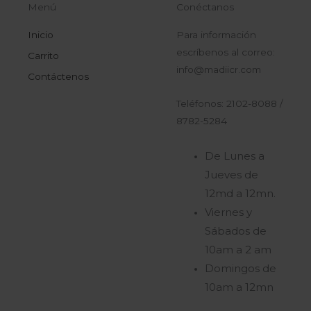
Menú
Conéctanos
Inicio
Para información
escríbenos al correo:
Carrito
info@madiicr.com
Contáctenos
Teléfonos: 2102-8088 /
8782-5284
De Lunes a
Jueves de
12md a 12mn.
Viernes y
Sábados de
10am a 2 am
Domingos de
10am a 12mn