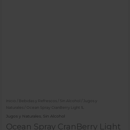
Inicio
/
Bebidas y Refrescos
/
Sin Alcohol
/
Jugos y
Naturales
/ Ocean Spray CranBerry Light 1L
Jugos y Naturales
,
Sin Alcohol
Ocean Spray CranBerry Light