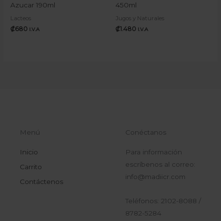
Azucar 190ml
450ml
Lacteos
Jugos y Naturales
₡
680
₡
1.480
I.V.A
I.V.A
Menú
Conéctanos
Inicio
Para información
escríbenos al correo:
Carrito
info@madiicr.com
Contáctenos
Teléfonos: 2102-8088 /
8782-5284