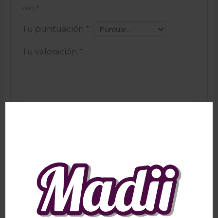
con
*
Tu puntuación
*
Tu valoración
*
Nombre
*
Correo electrónico
*
Guarda mi nombre, correo electrónico y web en
este navegador para la próxima vez que comente.