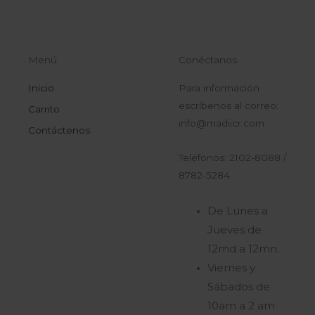
Menú
Conéctanos
Inicio
Para información
escríbenos al correo:
Carrito
info@madiicr.com
Contáctenos
Teléfonos: 2102-8088 /
8782-5284
De Lunes a
Jueves de
12md a 12mn.
Viernes y
Sábados de
10am a 2 am