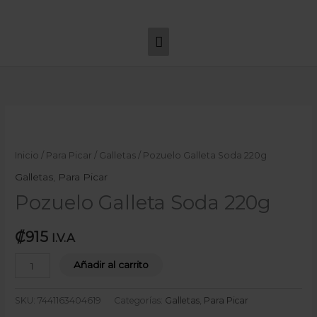
Ir
Menú
al
principal
contenido
Pozuelo
Galleta
Soda
Inicio
/
Para Picar
/
Galletas
/ Pozuelo Galleta Soda 220g
220g
Galletas
,
Para Picar
cantidad
Pozuelo Galleta Soda 220g
₡
915
I.V.A
Añadir al carrito
SKU:
7441163404619
Categorías:
Galletas
,
Para Picar