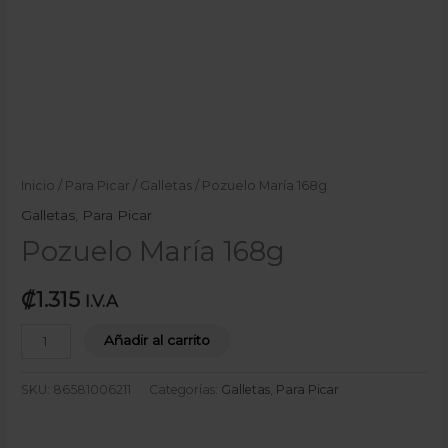
Inicio
/
Para Picar
/
Galletas
/ Pozuelo María 168g
Galletas
,
Para Picar
Pozuelo María 168g
₡
1.315
I.V.A
Añadir al carrito
SKU:
86581006211
Categorías:
Galletas
,
Para Picar