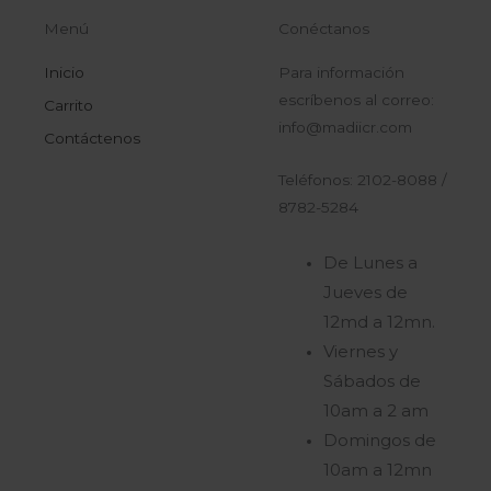
Menú
Conéctanos
Inicio
Para información
escríbenos al correo:
Carrito
info@madiicr.com
Contáctenos
Teléfonos: 2102-8088 /
8782-5284
De Lunes a
Jueves de
12md a 12mn.
Viernes y
Sábados de
10am a 2 am
Domingos de
10am a 12mn