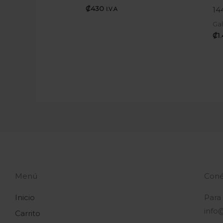
₡
430
14
I.V.A
Gal
₡
1
Menú
Coné
Inicio
Para
info
Carrito