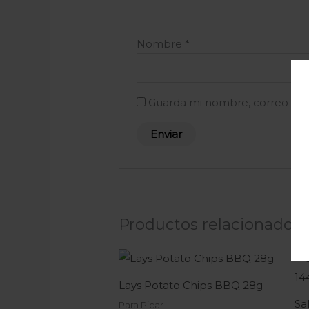
Nombre
*
Guarda mi nombre, correo ele
Productos relacionados
Lays Potato Chips BBQ 28g
Sa
Para Picar