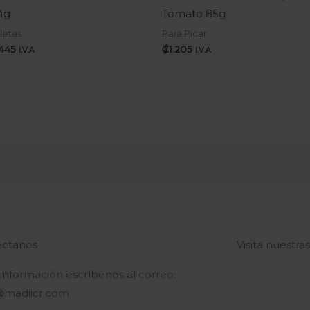
4g
Tomato 85g
letas
Para Picar
.445
₡
1.205
I.V.A
I.V.A
ctanos
Visita nuestra
 información escríbenos al correo:
@madiicr.com