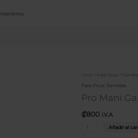
ntáctenos
Pro
Inicio
/
Para Picar
/
Semilla
Mani
Para Picar
,
Semillas
Garapiñado
Pro Mani Ga
80g
cantidad
₡
800
I.V.A
Añadir al car