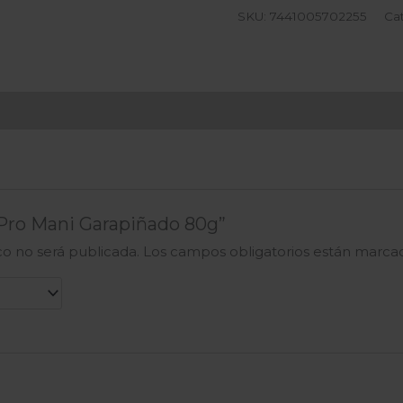
SKU:
7441005702255
Ca
 “Pro Mani Garapiñado 80g”
co no será publicada.
Los campos obligatorios están marc