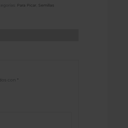
tegorías:
Para Picar
,
Semillas
ados con
*