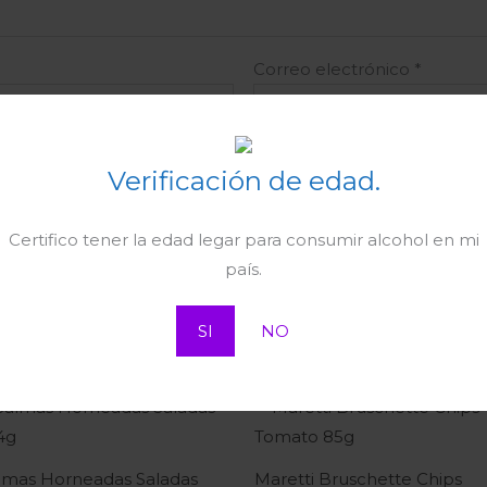
Correo electrónico
*
ctrónico y web en este navegador para la próxima vez qu
Verificación de edad.
Certifico tener la edad legar para consumir alcohol en mi
país.
SI
NO
lmas Horneadas Saladas
Maretti Bruschette Chips