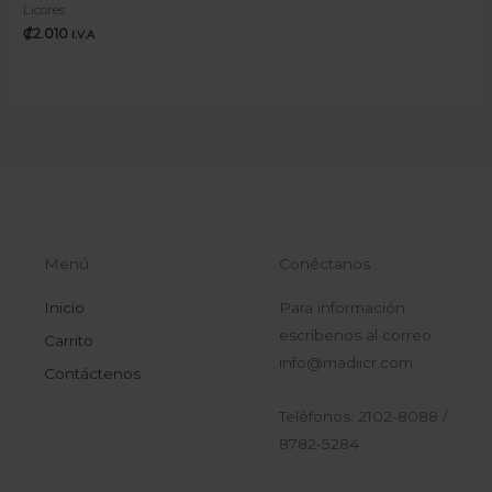
Licores
₡
2.010
I.V.A
Menú
Conéctanos
Inicio
Para información
escríbenos al correo:
Carrito
info@madiicr.com
Contáctenos
Teléfonos: 2102-8088 /
8782-5284