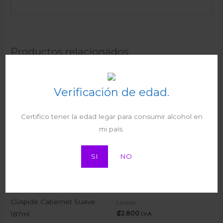
Productos relacionados
Verificación de edad.
Buchanan’s Estuche
Bombay Bramble
Certifico tener la edad legar para consumir alcohol en
Metalico 750ml
Black&Raspberry 700ml
mi país.
Licores
Ginebra
₡
29.555
₡
17.050
I.V.A
I.V.A
SI
NO
Cacique Superior 365ml
Cúspide Cabernet Suave
Licores
₡
2.800
187ml
I.V.A