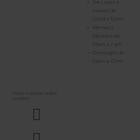
De Lunes a
Jueves de
12md a 12mn.
Viernes y
Sábados de
10am a 2 am
Domingos de
10am a 12mn
Visita nuestras redes
sociales