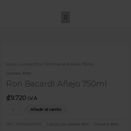
Ir
Menú
al
principal
contenido
Ron
Bacardi
Añejo
Inicio
/
Licores
/
Ron
/ Ron Bacardi Añejo 750ml
750ml
Licores
,
Ron
cantidad
Ron Bacardi Añejo 750ml
₡
9.720
I.V.A
Añadir al carrito
SKU:
7501008611135
Categorías:
Licores
,
Ron
Etiqueta:
Ron