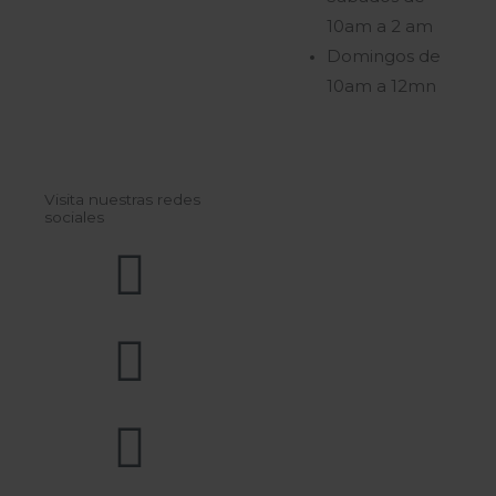
10am a 2 am
Domingos de
10am a 12mn
Visita nuestras redes
sociales