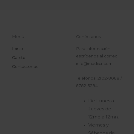
Menú
Conéctanos
Inicio
Para información
escríbenos al correo:
Carrito
info@madiicr.com
Contáctenos
Teléfonos: 2102-8088 /
8782-5284
De Lunes a
Jueves de
12md a 12mn.
Viernes y
Sábados de