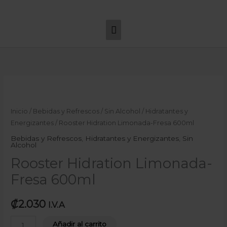
Ir
Menú
al
principal
contenido
Rooster
Hidration
Limonada-
Inicio
/
Bebidas y Refrescos
/
Sin Alcohol
/
Hidratantes y
Fresa
Energizantes
/ Rooster Hidration Limonada-Fresa 600ml
600ml
Bebidas y Refrescos
,
Hidratantes y Energizantes
,
Sin
Alcohol
cantidad
Rooster Hidration Limonada-
Fresa 600ml
₡
2.030
I.V.A
Añadir al carrito