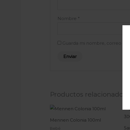
Nombre
*
Guarda mi nombre, correo ele
Productos relacionados
Mennen Colonia 100ml
Sa
Bebé