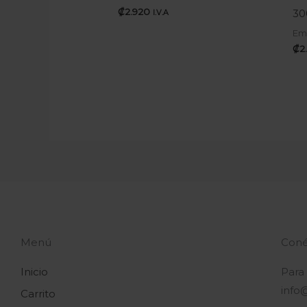
₡
2.920
30
I.V.A
Em
₡
2
Menú
Coné
Inicio
Para
info
Carrito