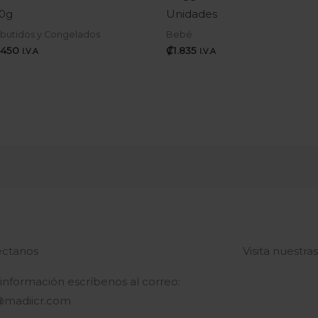
0g
Unidades
butidos y Congelados
Bebé
.450
₡
1.835
I.V.A
I.V.A
ctanos
Visita nuestra
 información escríbenos al correo:
@madiicr.com