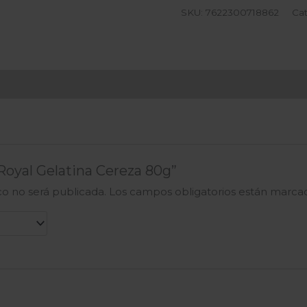
SKU:
7622300718862
Cat
“Royal Gelatina Cereza 80g”
co no será publicada.
Los campos obligatorios están marc