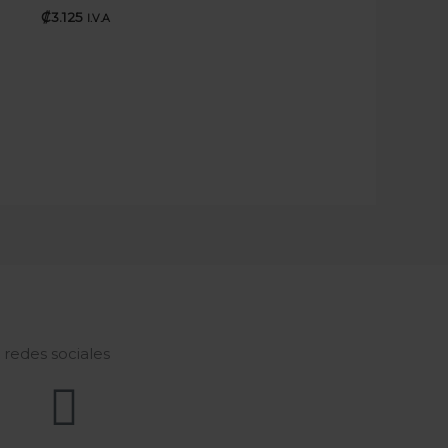
₡
3.125
I.V.A
s redes sociales