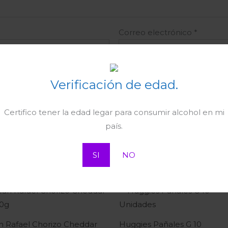
Correo electrónico
*
ctrónico y web en este navegador para la próxima vez qu
Verificación de edad.
Certifico tener la edad legar para consumir alcohol en mi
país.
SI
NO
n Rafael Chorizo Cheddar
Huggies Pañales G 10