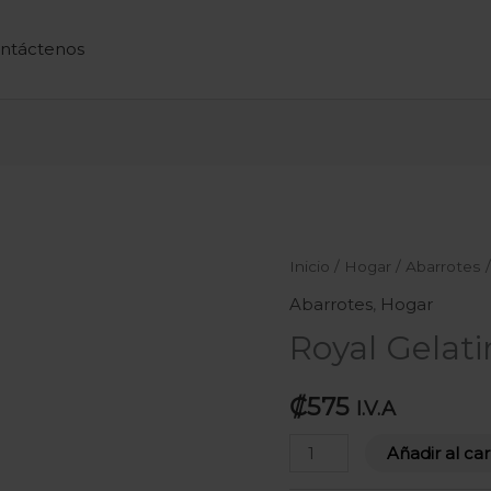
ntáctenos
Royal
Inicio
/
Hogar
/
Abarrotes
/
Gelatina
Abarrotes
,
Hogar
Cereza
Royal Gelat
80g
cantidad
₡
575
I.V.A
Añadir al car