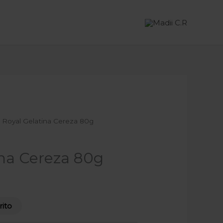
 Royal Gelatina Cereza 80g
ina Cereza 80g
rito