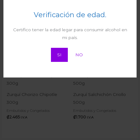
Verificación de edad.
Colado Heinz Ciruela
Huggies Toallas Humedas
DoyPack 113g
Certifico tener la edad legar para consumir alcohol en
Manitos y Caritas 48
Bebé
mi país.
₡
395
Hunidades
I.V.A
Bebé
SI
NO
₡
1.785
I.V.A
Zurquí Chorizo Chipotle
Zurquí Salchichón Criollo
300g
500g
Embutidos y Congelados
Embutidos y Congelados
₡
2.465
₡
1.700
I.V.A
I.V.A