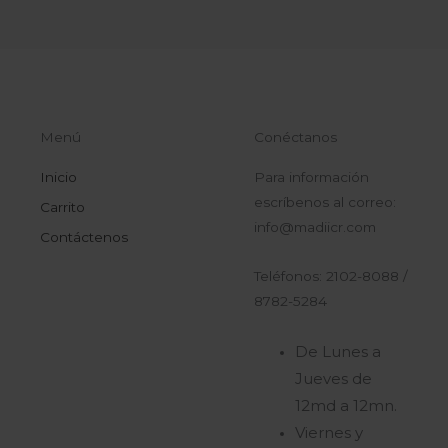
Menú
Conéctanos
Inicio
Para información
escríbenos al correo:
Carrito
info@madiicr.com
Contáctenos
Teléfonos: 2102-8088 /
8782-5284
De Lunes a
Jueves de
12md a 12mn.
Viernes y