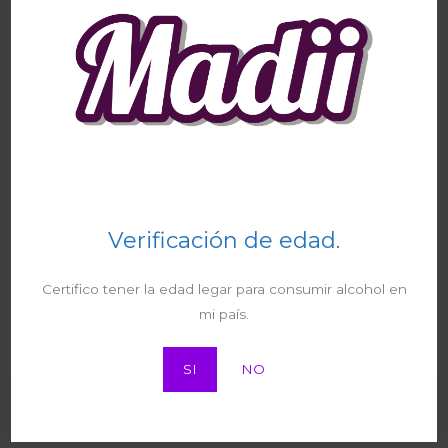
Absolut Oak 1L
Licores
₡
14.290
I.V.A
Amarula 750ml + Vaso
Verificación de edad.
Cúspide Merlot Clásico
Licores
₡
14.915
750ml
I.V.A
Certifico tener la edad legar para consumir alcohol en
Licores
mi país.
₡
6.230
I.V.A
SI
NO