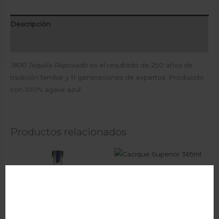
Descripción
Valoraciones (0)
1800 Tequila Reposado
es el resultado de 250 años de
tradición familiar y 11 generaciones de expertos. Producido
con 100% agave azul.
Productos relacionados
Cacique Superior 365ml
Licores
₡
2.800
I.V.A