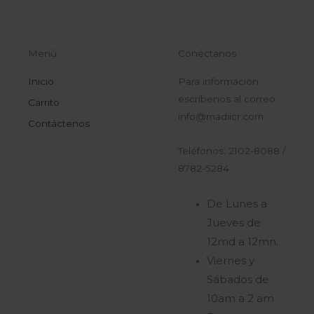
Menú
Conéctanos
Inicio
Para información
escríbenos al correo:
Carrito
info@madiicr.com
Contáctenos
Teléfonos: 2102-8088 /
8782-5284
De Lunes a
Jueves de
12md a 12mn.
Viernes y
Sábados de
10am a 2 am