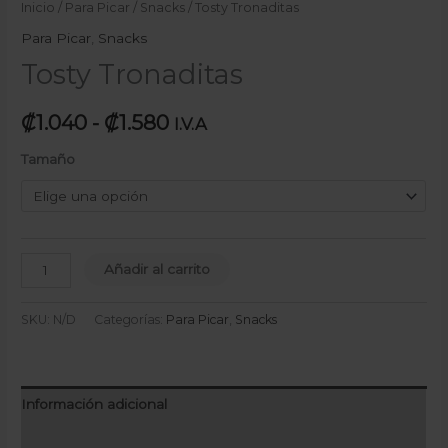
Inicio
/
Para Picar
/
Snacks
/ Tosty Tronaditas
Para Picar
,
Snacks
Tosty Tronaditas
₡
1.040
-
₡
1.580
I.V.A
Tamaño
Añadir al carrito
SKU:
N/D
Categorías:
Para Picar
,
Snacks
Información adicional
Valoraciones (0)