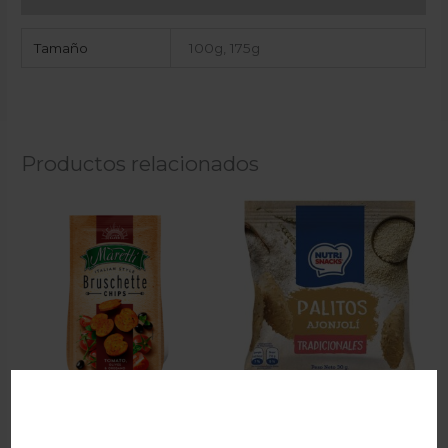
Tamaño
100g, 175g
Productos relacionados
Maretti Bruschette Chips
NutriSnacks Palitos de
Tomato 85g
Ajonjolí 30g