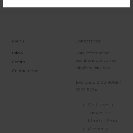
Menú
Conéctanos
Inicio
Para información
escríbenos al correo:
Carrito
info@madiicr.com
Contáctenos
Teléfonos: 2102-8088 /
8782-5284
De Lunes a
Jueves de
12md a 12mn.
Viernes y