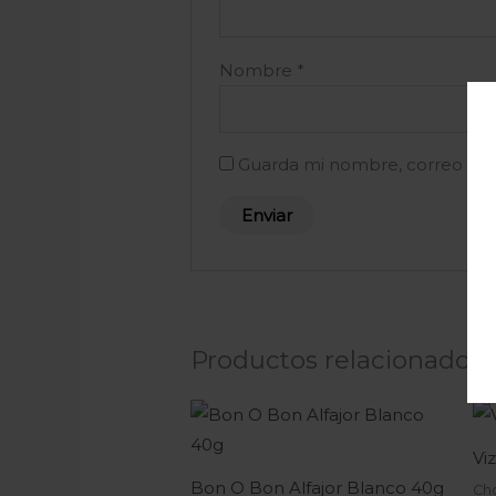
Nombre
*
Guarda mi nombre, correo ele
Productos relacionados
Vi
Bon O Bon Alfajor Blanco 40g
Ch