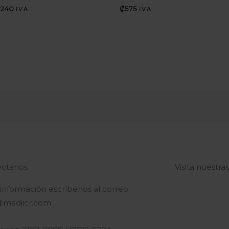
.240
₡
575
I.V.A
I.V.A
ctanos
Visita nuestra
 información escríbenos al correo:
@madiicr.com