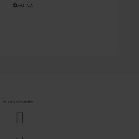
₡
640
I.V.A
s redes sociales