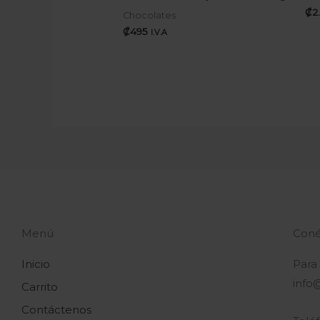
₡
2
Chocolates
₡
495
I.V.A
Menú
Coné
Inicio
Para
info
Carrito
Contáctenos