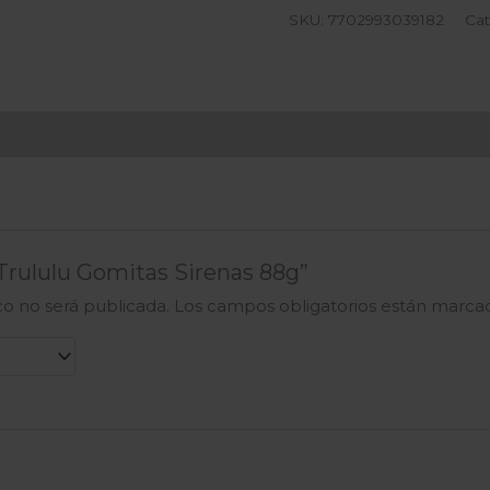
SKU:
7702993039182
Cat
“Trululu Gomitas Sirenas 88g”
co no será publicada.
Los campos obligatorios están marc