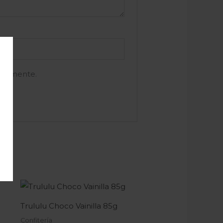
e comente.
Trululu Choco Vainilla 85g
Confitería