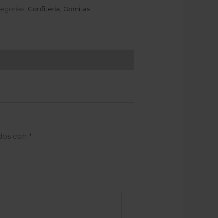
egorías:
Confitería
,
Gomitas
ados con
*