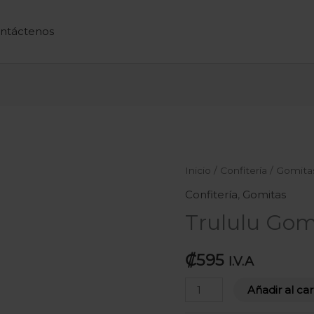
ntáctenos
Trululu
Inicio
/
Confitería
/
Gomita
Gomitas
Confitería
,
Gomitas
Sirenas
Trululu Gom
88g
cantidad
₡
595
I.V.A
Añadir al car