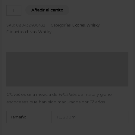
Añadir al carrito
SKU:
080432400432
Categorías:
Licores
,
Whisky
Etiquetas:
chivas
,
Whisky
Descripción
Información adicional
Valoraciones (0)
Chivas
es una mezcla de
whiskies
de malta y grano
escoceses que han sido madurados por
12 años
.
Tamaño
1L, 200ml