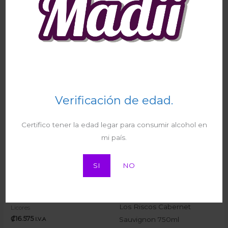
Correo electrónico
*
Guarda mi nombre, correo electrónico y web en
este navegador para la próxima vez que comente.
Verificación de edad.
Certifico tener la edad legar para consumir alcohol en
mi país.
Productos relacionados
SI
NO
Whisky Dewar’s 750ml
Los Riscos Cabernet
Licores
₡
16.575
Sauvignon 750ml
I.V.A