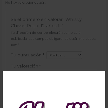
No hay valoraciones aún.
Sé el primero en valorar “Whisky
Chivas Regal 12 años 1L”
Tu dirección de correo electrónico no será
publicada.
Los campos obligatorios están marcados
con
*
Tu puntuación
*
Tu valoración
*
Nombre
*