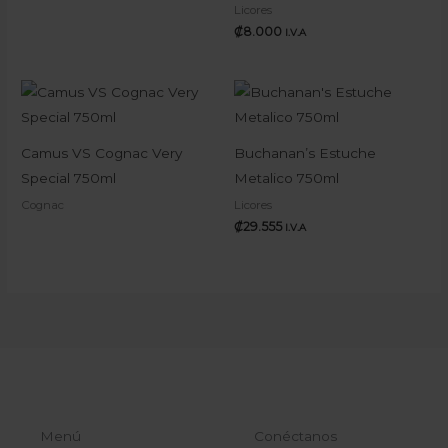
Licores
₡
8.000
I.V.A
Camus VS Cognac Very
Buchanan’s Estuche
Special 750ml
Metalico 750ml
Cognac
Licores
₡
29.555
I.V.A
Menú
Conéctanos