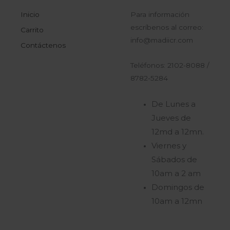
Inicio
Para información
escríbenos al correo:
Carrito
info@madiicr.com
Contáctenos
Teléfonos: 2102-8088 /
8782-5284
De Lunes a
Jueves de
12md a 12mn.
Viernes y
Sábados de
10am a 2 am
Domingos de
10am a 12mn