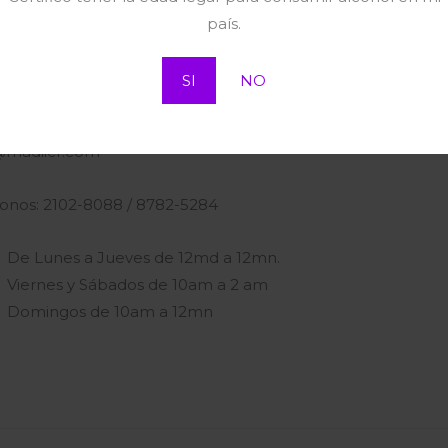
país.
SI
NO
ctanos
Visita nuestra
 información escríbenos al correo:
@madiicr.com
fonos: 2102-8088 / 8782-5284
De Lunes a Jueves de 12md a 12mn.
Viernes y Sábados de 10am a 2 am
Domingos de 10am a 12mn