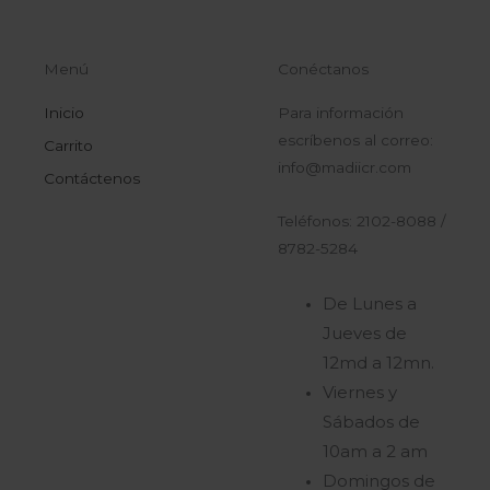
Menú
Conéctanos
Inicio
Para información
escríbenos al correo:
Carrito
info@madiicr.com
Contáctenos
Teléfonos: 2102-8088 /
8782-5284
De Lunes a
Jueves de
12md a 12mn.
Viernes y
Sábados de
10am a 2 am
Domingos de