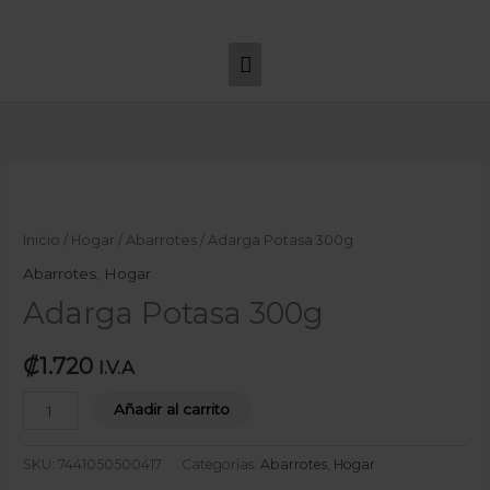
Ir
Menú
al
principal
contenido
Adarga
Potasa
300g
Inicio
/
Hogar
/
Abarrotes
/ Adarga Potasa 300g
cantidad
Abarrotes
,
Hogar
Adarga Potasa 300g
₡
1.720
I.V.A
Añadir al carrito
SKU:
7441050500417
Categorías:
Abarrotes
,
Hogar