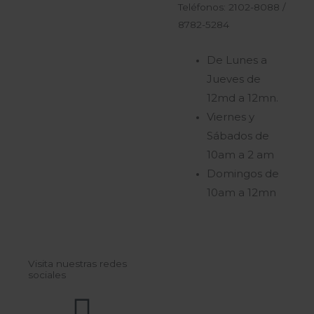
Teléfonos: 2102-8088 /
8782-5284
De Lunes a
Jueves de
12md a 12mn.
Viernes y
Sábados de
10am a 2 am
Domingos de
10am a 12mn
Visita nuestras redes
sociales