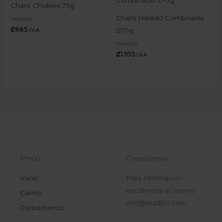
Charo Chokies 75g
Charo Helado Combinado
Helados
₡
885
270g
I.V.A
Helados
₡
1.935
I.V.A
Menú
Conéctanos
Inicio
Para información
escríbenos al correo:
Carrito
info@madiicr.com
Contáctenos