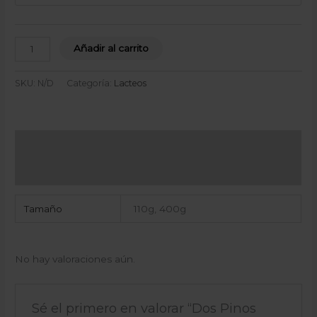
Añadir al carrito
SKU:
N/D
Categoría:
Lacteos
Información adicional
Valoraciones (0)
Tamaño
110g, 400g
No hay valoraciones aún.
Sé el primero en valorar “Dos Pinos