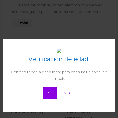
Guarda mi nombre, correo electrónico y web en
este navegador para la próxima vez que comente.
Productos relacionados
Verificación de edad.
Certifico tener la edad legar para consumir alcohol en
Charo CocoChips 131g
mi país.
Charo Bugui Chocolate 55g
Helados
₡
1.130
I.V.A
Helados
SI
NO
₡
270
I.V.A