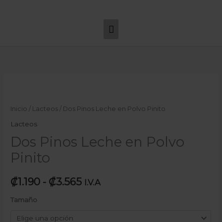
Ir
Menú
al
principal
contenido
Dos
Rango
Pinos
de
Leche
Inicio
/
Lacteos
/ Dos Pinos Leche en Polvo Pinito
en
precios:
Lacteos
Polvo
Dos Pinos Leche en Polvo
desde
Pinito
Pinito
cantidad
₡1.190
hasta
₡
1.190
-
₡
3.565
I.V.A
₡3.565
Tamaño