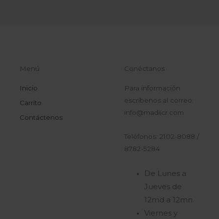
Menú
Conéctanos
Inicio
Para información
escríbenos al correo:
Carrito
info@madiicr.com
Contáctenos
Teléfonos: 2102-8088 /
8782-5284
De Lunes a
Jueves de
12md a 12mn.
Viernes y