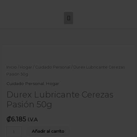
Ir
Menú
al
principal
contenido
Durex
Lubricante
Cerezas
Inicio
/
Hogar
/
Cuidado Personal
/ Durex Lubricante Cerezas
Pasión
Pasión 50g
50g
Cuidado Personal
,
Hogar
cantidad
Durex Lubricante Cerezas
Pasión 50g
₡
6.185
I.V.A
Añadir al carrito