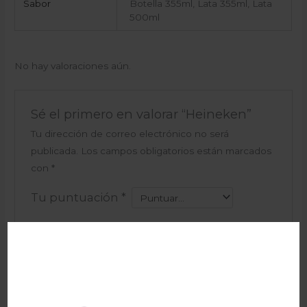
Sabor
Botella 355ml, Lata 355ml, Lata
500ml
No hay valoraciones aún.
Sé el primero en valorar “Heineken”
Tu dirección de correo electrónico no será
publicada.
Los campos obligatorios están marcados
con
*
Tu puntuación
*
Tu valoración
*