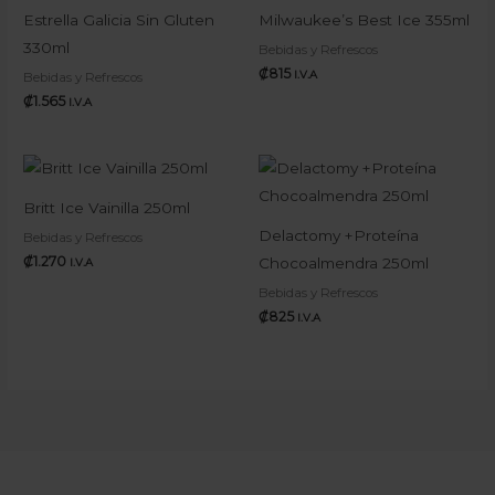
Estrella Galicia Sin Gluten
Milwaukee’s Best Ice 355ml
330ml
Bebidas y Refrescos
₡
815
I.V.A
Bebidas y Refrescos
₡
1.565
I.V.A
Britt Ice Vainilla 250ml
Delactomy +Proteína
Bebidas y Refrescos
₡
1.270
Chocoalmendra 250ml
I.V.A
Bebidas y Refrescos
₡
825
I.V.A