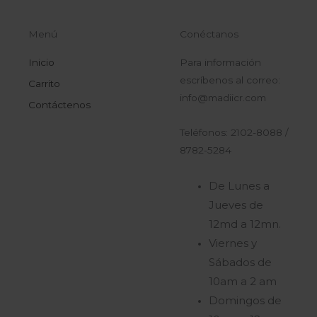
Menú
Conéctanos
Inicio
Para información
escríbenos al correo:
Carrito
info@madiicr.com
Contáctenos
Teléfonos: 2102-8088 /
8782-5284
De Lunes a
Jueves de
12md a 12mn.
Viernes y
Sábados de
10am a 2 am
Domingos de