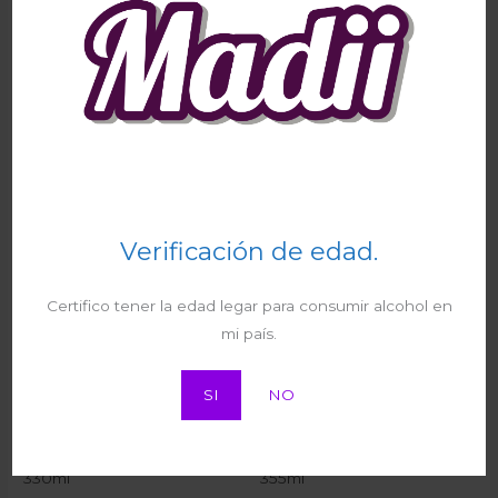
Nombre
*
Correo electrónico
*
Guarda mi nombre, correo electrónico y web en
este navegador para la próxima vez que comente.
Verificación de edad.
Certifico tener la edad legar para consumir alcohol en
mi país.
SI
NO
Productos relacionados