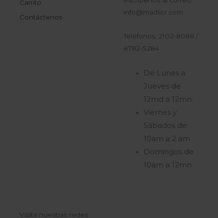
escríbenos al correo:
Carrito
info@madiicr.com
Contáctenos
Teléfonos: 2102-8088 /
8782-5284
De Lunes a
Jueves de
12md a 12mn.
Viernes y
Sábados de
10am a 2 am
Domingos de
10am a 12mn
Visita nuestras redes