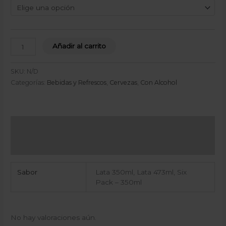
Añadir al carrito
SKU:
N/D
Categorías:
Bebidas y Refrescos
,
Cervezas
,
Con Alcohol
Información adicional
Valoraciones (0)
Sabor
Lata 350ml, Lata 473ml, Six
Pack – 350ml
No hay valoraciones aún.