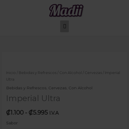
Ir
Menú
al
principal
contenido
Imperial
Rango
Ultra
de
cantidad
Inicio
/
Bebidas y Refrescos
/
Con Alcohol
/
Cervezas
/ Imperial
Ultra
precios:
Bebidas y Refrescos
,
Cervezas
,
Con Alcohol
desde
Imperial Ultra
₡1.100
₡
1.100
-
₡
5.995
I.V.A
hasta
Sabor
₡5.995