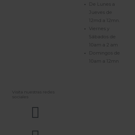
De Lunes a
Jueves de
12md a 12mn.
Viernes y
Sábados de
10am a 2 am
Domingos de
10am a 12mn
Visita nuestras redes
sociales