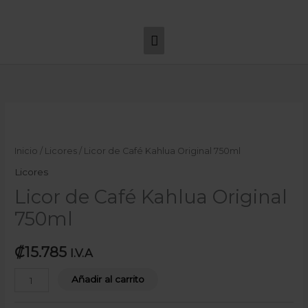
Ir
Menú
al
principal
contenido
Licor
de
Café
Inicio
/
Licores
/ Licor de Café Kahlua Original 750ml
Kahlua
Licores
Original
Licor de Café Kahlua Original
750ml
750ml
cantidad
₡
15.785
I.V.A
Añadir al carrito