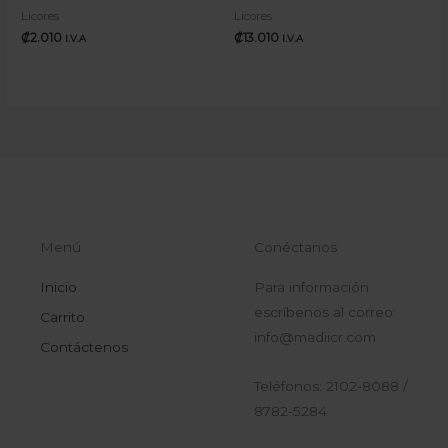
Licores
Licores
₡
2.010
₡
13.010
I.V.A
I.V.A
Menú
Conéctanos
Inicio
Para información
escríbenos al correo:
Carrito
info@madiicr.com
Contáctenos
Teléfonos: 2102-8088 /
8782-5284