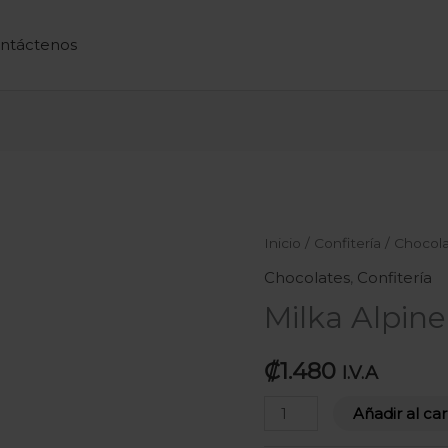
ntáctenos
Milka
Inicio
/
Confitería
/
Chocol
Alpine
Chocolates
,
Confitería
Milk
Milka Alpine
20g
cantidad
₡
1.480
I.V.A
Añadir al car