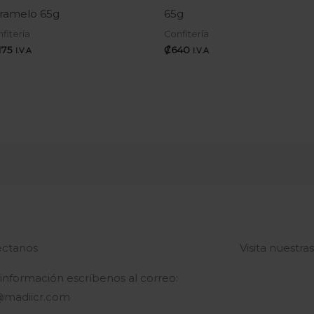
ramelo 65g
65g
fitería
Confitería
.175
₡
640
I.V.A
I.V.A
ctanos
Visita nuestra
 información escríbenos al correo:
@madiicr.com