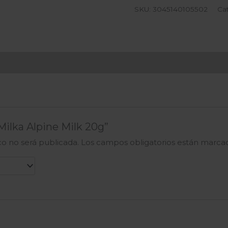
SKU:
3045140105502
Ca
“Milka Alpine Milk 20g”
co no será publicada.
Los campos obligatorios están marc