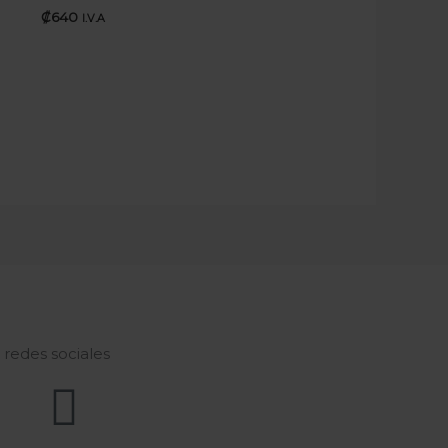
₡
640
I.V.A
s redes sociales