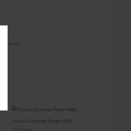
e comente.
Trululu Gomitas Poder 88g
Confitería