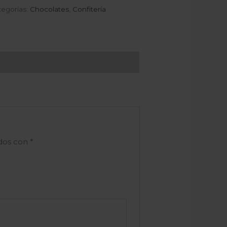
tegorías:
Chocolates
,
Confitería
ados con
*