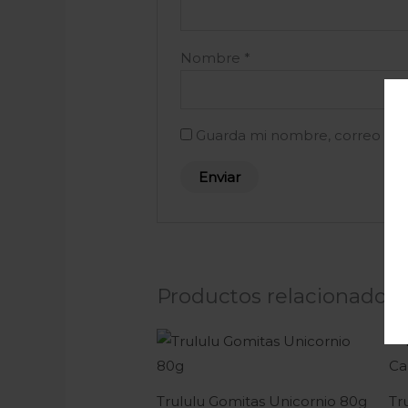
Nombre
*
Guarda mi nombre, correo ele
Productos relacionados
Trululu Gomitas Unicornio 80g
Tr