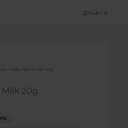
ates
/ Milka Alpine Milk 20g
 Milk 20g
rito