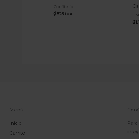
Ca
Confitería
₡
625
I.V.A
Con
₡
1
Menú
Coné
Inicio
Para
info
Carrito