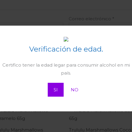
Correo electrónico
*
ctrónico y web en este navegador para la próxima vez qu
Verificación de edad.
Certifico tener la edad legar para consumir alcohol en mi
país.
SI
NO
ululu Marshmallows
Trululu Marshmallows Coco