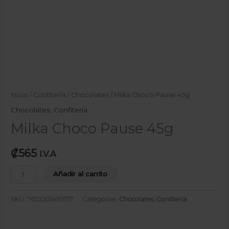
Inicio
/
Confitería
/
Chocolates
/ Milka Choco Pause 45g
Chocolates
,
Confitería
Milka Choco Pause 45g
₡
565
I.V.A
Añadir al carrito
SKU:
7622201492717
Categorías:
Chocolates
,
Confitería