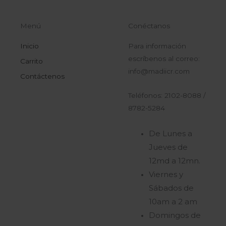
Menú
Conéctanos
Inicio
Para información
escríbenos al correo:
Carrito
info@madiicr.com
Contáctenos
Teléfonos: 2102-8088 /
8782-5284
De Lunes a
Jueves de
12md a 12mn.
Viernes y
Sábados de
10am a 2 am
Domingos de