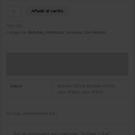
Añadir al carrito
SKU:
N/D
Categorías:
Bebidas y Refrescos
,
Cervezas
,
Con Alcohol
Información adicional
Valoraciones (0)
Sabor
Botella 355ml, Botella 473ml,
Lata 296ml, Lata 355ml
No hay valoraciones aún.
Sé el primero en valorar “Miller Lite”