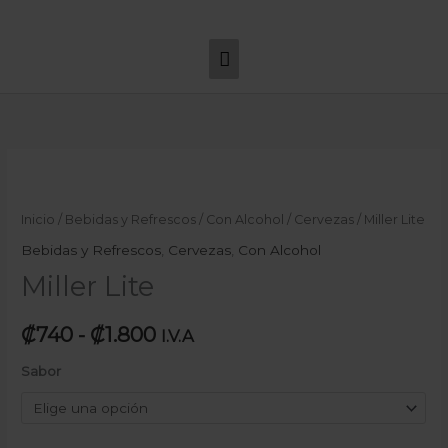
Ir
Menú
al
principal
contenido
Miller
Rango
Lite
de
cantidad
Inicio
/
Bebidas y Refrescos
/
Con Alcohol
/
Cervezas
/ Miller Lite
precios:
Bebidas y Refrescos
,
Cervezas
,
Con Alcohol
Miller Lite
desde
₡740
₡
740
-
₡
1.800
I.V.A
hasta
Sabor
₡1.800