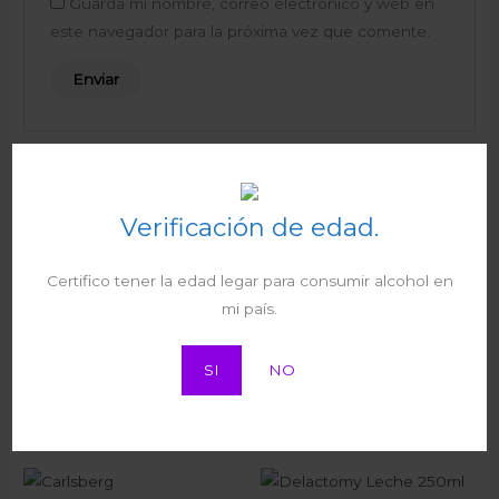
Guarda mi nombre, correo electrónico y web en
este navegador para la próxima vez que comente.
Productos relacionados
Verificación de edad.
Certifico tener la edad legar para consumir alcohol en
Inedit Damm 330ml
mi país.
ST.Wendeler Pils Premium
Bebidas y Refrescos
₡
1.940
330ml
I.V.A
SI
NO
Bebidas y Refrescos
₡
575
I.V.A
Rango
de