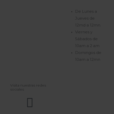
De Lunes a
Jueves de
12md a 12mn.
Viernes y
Sábados de
10am a 2 am
Domingos de
10am a 12mn
Visita nuestras redes
sociales