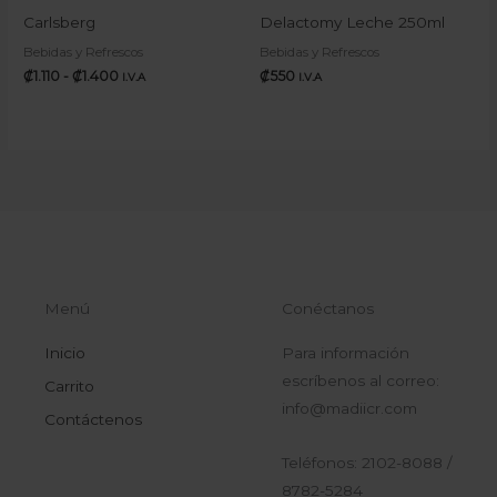
precios:
Carlsberg
Delactomy Leche 250ml
desde
₡1.110
Bebidas y Refrescos
Bebidas y Refrescos
hasta
₡
1.110
-
₡
1.400
₡
550
I.V.A
I.V.A
₡1.400
Menú
Conéctanos
Inicio
Para información
escríbenos al correo:
Carrito
info@madiicr.com
Contáctenos
Teléfonos: 2102-8088 /
8782-5284