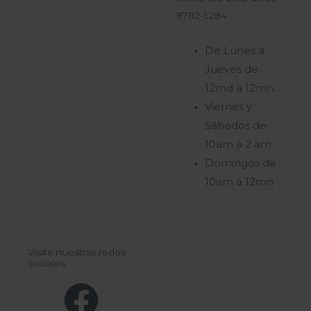
8782-5284
De Lunes a
Jueves de
12md a 12mn.
Viernes y
Sábados de
10am a 2 am
Domingos de
10am a 12mn
Visita nuestras redes
sociales