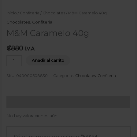
Inicio
/
Confitería
/
Chocolates
/ M&M Caramelo 40g
Chocolates
,
Confitería
M&M Caramelo 40g
₡
880
I.V.A
Añadir al carrito
SKU:
040000508830
Categorías:
Chocolates
,
Confitería
Valoraciones (0)
No hay valoraciones aún.
Sé el primero en valorar “M&M