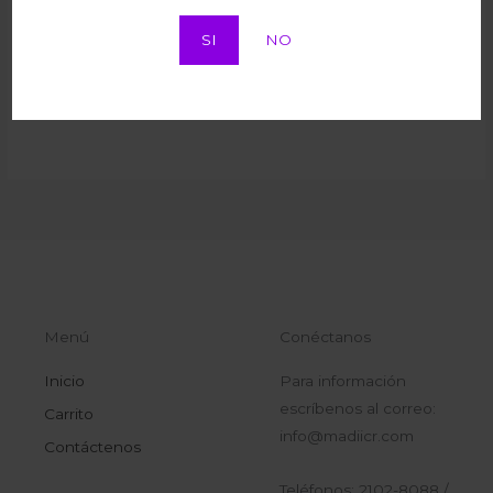
SI
NO
Vizzio Chocolate 72g
Ferrero Rocher 100g
Chocolates
Chocolates
₡
2.240
₡
5.265
I.V.A
I.V.A
Menú
Conéctanos
Inicio
Para información
escríbenos al correo:
Carrito
info@madiicr.com
Contáctenos
Teléfonos: 2102-8088 /