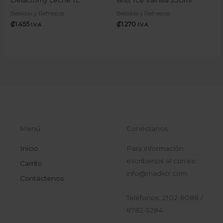
Bebidas y Refrescos
Bebidas y Refrescos
₡
1.455
₡
1.270
I.V.A
I.V.A
Menú
Conéctanos
Inicio
Para información
escríbenos al correo:
Carrito
info@madiicr.com
Contáctenos
Teléfonos: 2102-8088 /
8782-5284