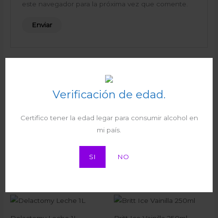
este navegador para la próxima vez que comente.
Productos relacionados
Verificación de edad.
Certifico tener la edad legar para consumir alcohol en
Inedit Damm 330ml
mi país.
Icee Zero Warter Enhancer
Bebidas y Refrescos
₡
1.940
Raspberry 48ml
I.V.A
SI
NO
Bebidas y Refrescos
₡
2.365
I.V.A
Delactomy Leche 1L
Britt Ice Vainilla 250ml