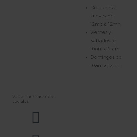
De Lunes a
Jueves de
12md a 12mn.
Viernes y
Sábados de
10am a 2 am
Domingos de
10am a 12mn
Visita nuestras redes
sociales