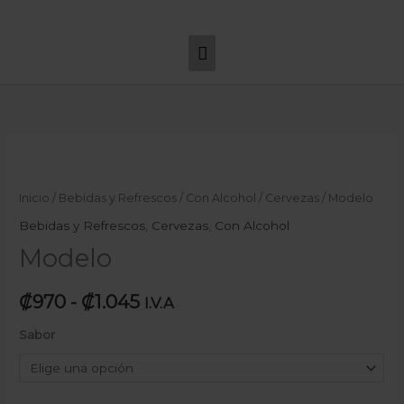
Ir
Menú
al
principal
contenido
Modelo
Rango
cantidad
de
Inicio
/
Bebidas y Refrescos
/
Con Alcohol
/
Cervezas
/ Modelo
precios:
Bebidas y Refrescos
,
Cervezas
,
Con Alcohol
Modelo
desde
₡970
₡
970
-
₡
1.045
I.V.A
hasta
Sabor
₡1.045