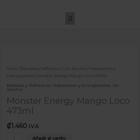
Ir
Menú
al
principal
contenido
Monster
Energy
Mango
Inicio
/
Bebidas y Refrescos
/
Sin Alcohol
/
Hidratantes y
Loco
Energizantes
/ Monster Energy Mango Loco 473ml
473ml
Bebidas y Refrescos
,
Hidratantes y Energizantes
,
Sin
Alcohol
cantidad
Monster Energy Mango Loco
473ml
₡
1.460
I.V.A
Añadir al carrito