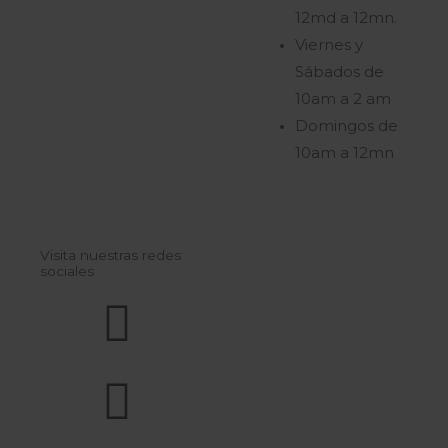
12md a 12mn.
Viernes y
Sábados de
10am a 2 am
Domingos de
10am a 12mn
Visita nuestras redes
sociales