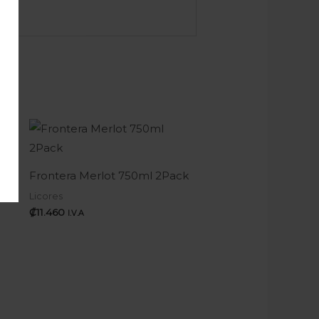
Frontera Merlot 750ml 2Pack
Licores
₡
11.460
I.V.A