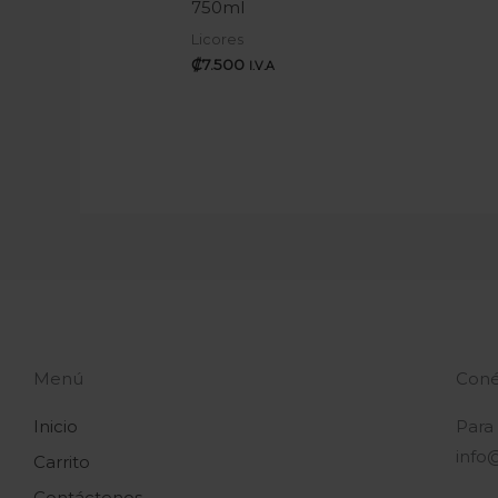
750ml
Licores
₡
7.500
I.V.A
Menú
Coné
Inicio
Para
info
Carrito
Contáctenos