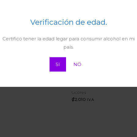
Verificación de edad.
Certifico tener la edad legar para consumir alcohol en mi
país.
SI
NO
isky Dewar’s 750ml
Cúspide Cabernet Suave
ores
6.575
187ml
I.V.A
Licores
₡
2.010
I.V.A