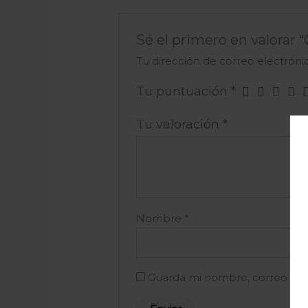
Sé el primero en valorar
Tu dirección de correo electróni
Tu puntuación
*
Tu valoración
*
Nombre
*
Guarda mi nombre, correo ele