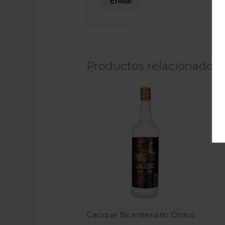
Productos relacionados
Wh
Lic
₡
1
Cacique Bicentenario Citrico