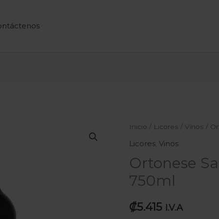
ontáctenos
Ortonese
Inicio
/
Licores
/
Vinos
/ Or
Sauvinon
Licores
,
Vinos
Merlot
Ortonese Sa
750ml
750ml
cantidad
₡
5.415
I.V.A