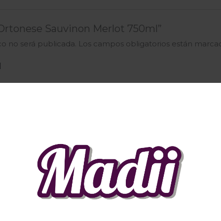
 “Ortonese Sauvinon Merlot 750ml”
co no será publicada.
Los campos obligatorios están marc
Correo electrónico
*
ctrónico y web en este navegador para la próxima vez qu