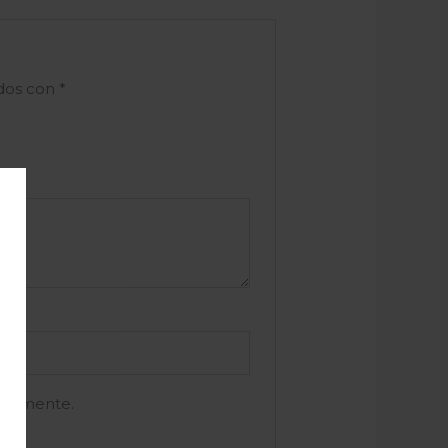
ados con
*
e comente.