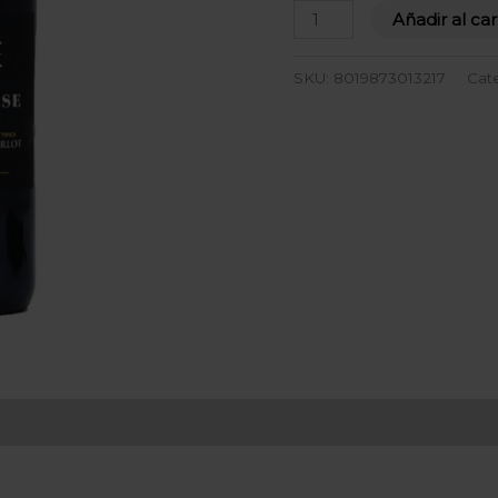
Añadir al car
SKU:
8019873013217
Cat