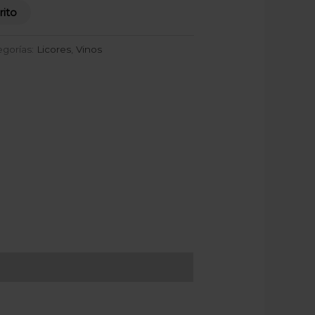
rito
egorías:
Licores
,
Vinos