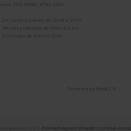
fonos: 2102-8088 / 8782-5284
De Lunes a Jueves de 12md a 12mn.
Viernes y Sábados de 10am a 2 am
Domingos de 10am a 12mn
Powered by Madii C.R
t compression (0) in
/home/magnetcr/madiicr.com/wp-includ