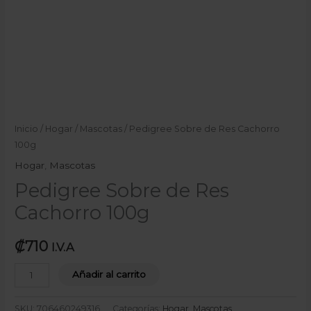
Inicio
/
Hogar
/
Mascotas
/ Pedigree Sobre de Res Cachorro
100g
Hogar
,
Mascotas
Pedigree Sobre de Res
Cachorro 100g
₡
710
I.V.A
Añadir al carrito
SKU:
706460249316
Categorías:
Hogar
,
Mascotas