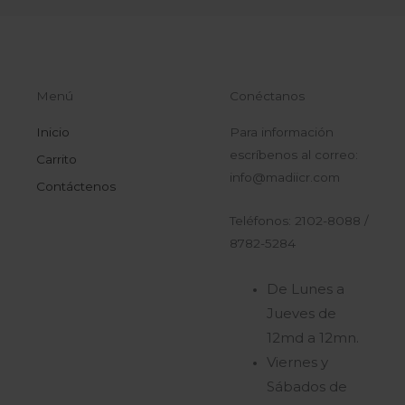
Menú
Conéctanos
Inicio
Para información
escríbenos al correo:
Carrito
info@madiicr.com
Contáctenos
Teléfonos: 2102-8088 /
8782-5284
De Lunes a
Jueves de
12md a 12mn.
Viernes y
Sábados de