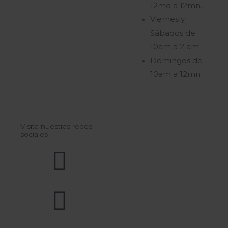
12md a 12mn.
Viernes y
Sábados de
10am a 2 am
Domingos de
10am a 12mn
Visita nuestras redes
sociales