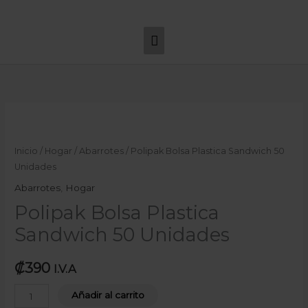
Ir
Menú
al
principal
contenido
Polipak
Bolsa
Plastica
Inicio
/
Hogar
/
Abarrotes
/ Polipak Bolsa Plastica Sandwich 50
Sandwich
Unidades
50
Abarrotes
,
Hogar
Unidades
Polipak Bolsa Plastica
cantidad
Sandwich 50 Unidades
₡
390
I.V.A
Añadir al carrito