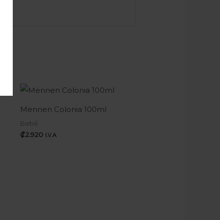
Mennen Colonia 100ml
Bebé
₡
2.920
I.V.A