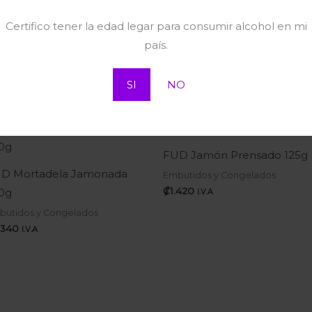
Certifico tener la edad legar para consumir alcohol en mi
país.
SI
NO
FUD Jamón Prensado 125g
D Mortadela Jamonada
Embutidos y Congelados
₡
1.420
0g
I.V.A
butidos y Congelados
.340
I.V.A