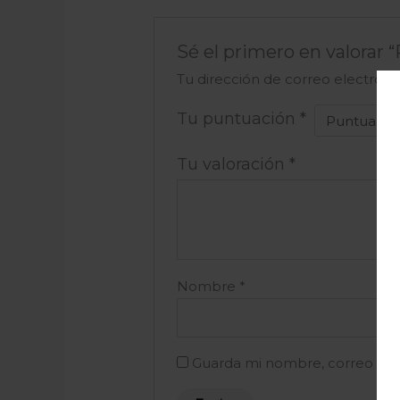
Sé el primero en valorar
Tu dirección de correo electróni
Tu puntuación
*
Tu valoración
*
Nombre
*
Guarda mi nombre, correo ele