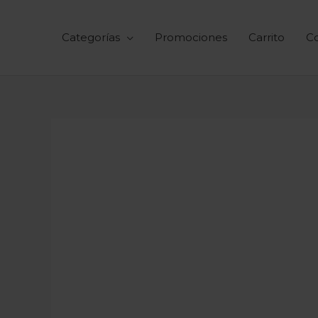
Ir
al
Categorías
Promociones
Carrito
C
contenido