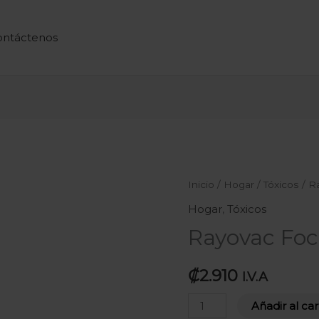
ontáctenos
Rayovac
Inicio
/
Hogar
/
Tóxicos
/ R
Foco
Hogar
,
Tóxicos
Led
Rayovac Foc
Recargable
cantidad
₡
2.910
I.V.A
Añadir al car