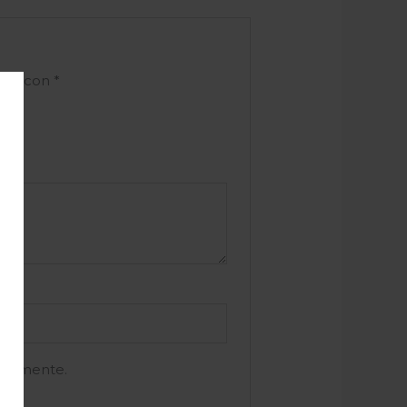
ados con
*
e comente.