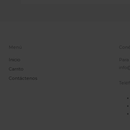
Menú
Coné
Inicio
Para
info
Carrito
Contáctenos
Telé