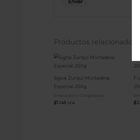
Productos relacionados
Signa Zurquí Mortadela
FU
Especial 250g
25
Embutidos y Congelados
Em
₡
1.145
₡
2
I.V.A