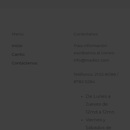
Menú
Conéctanos
Inicio
Para información
escríbenos al correo:
Carrito
info@madiicr.com
Contáctenos
Teléfonos: 2102-8088 /
8782-5284
De Lunes a
Jueves de
12md a 12mn.
Viernes y
Sábados de