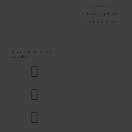
10am a 2 am
Domingos de
10am a 12mn
Visita nuestras redes
sociales