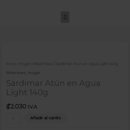
Ir
Menú
al
principal
contenido
Sardimar
Atún
en
Inicio
/
Hogar
/
Abarrotes
/ Sardimar Atún en Agua Light 140g
Agua
Abarrotes
,
Hogar
Light
Sardimar Atún en Agua
140g
Light 140g
cantidad
₡
2.030
I.V.A
Añadir al carrito