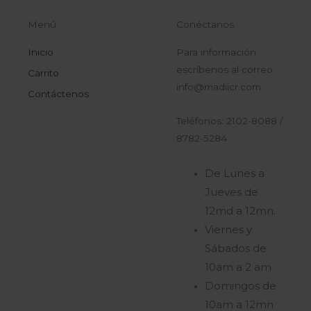
Menú
Conéctanos
Inicio
Para información
escríbenos al correo:
Carrito
info@madiicr.com
Contáctenos
Teléfonos: 2102-8088 /
8782-5284
De Lunes a
Jueves de
12md a 12mn.
Viernes y
Sábados de
10am a 2 am
Domingos de
10am a 12mn