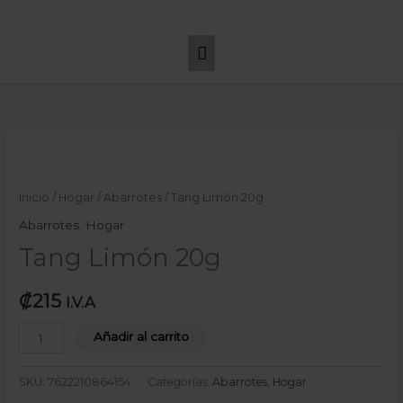
Ir
Menú
al
principal
contenido
Tang
Limón
20g
Inicio
/
Hogar
/
Abarrotes
/ Tang Limón 20g
cantidad
Abarrotes
,
Hogar
Tang Limón 20g
₡
215
I.V.A
Añadir al carrito
SKU:
7622210864154
Categorías:
Abarrotes
,
Hogar