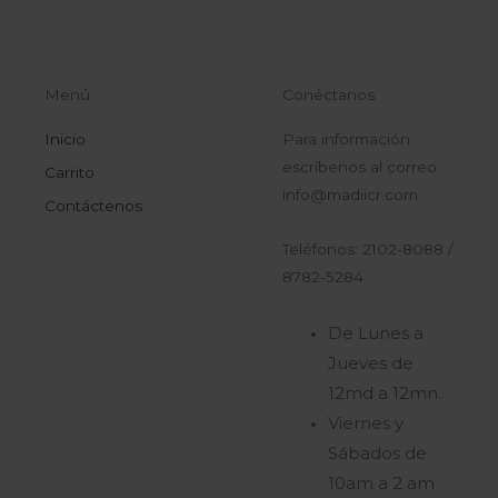
Menú
Conéctanos
Inicio
Para información
escríbenos al correo:
Carrito
info@madiicr.com
Contáctenos
Teléfonos: 2102-8088 /
8782-5284
De Lunes a
Jueves de
12md a 12mn.
Viernes y
Sábados de
10am a 2 am