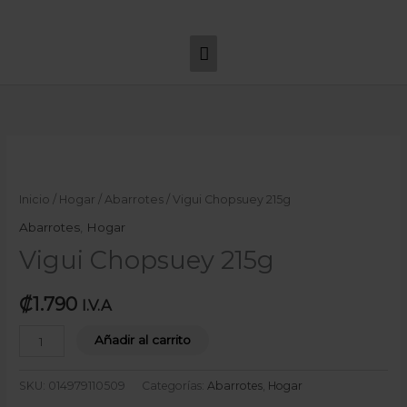
Ir
Menú
al
principal
contenido
Vigui
Chopsuey
215g
Inicio
/
Hogar
/
Abarrotes
/ Vigui Chopsuey 215g
cantidad
Abarrotes
,
Hogar
Vigui Chopsuey 215g
₡
1.790
I.V.A
Añadir al carrito
SKU:
014979110509
Categorías:
Abarrotes
,
Hogar