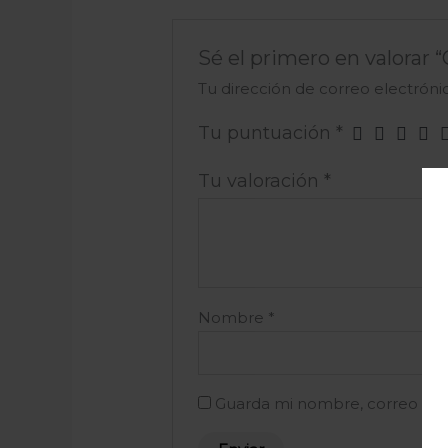
Sé el primero en valorar 
Tu dirección de correo electróni
Tu puntuación
*
Tu valoración
*
Nombre
*
Guarda mi nombre, correo ele