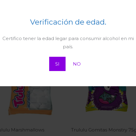
Verificación de edad.
Certifico tener la edad legar para consumir alcohol en mi
país.
SI
NO
ululu Marshmallows
Trululu Gomitas Monstry 75