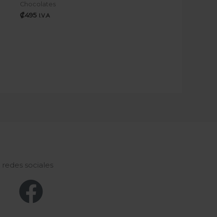
Chocolates
₡
495
I.V.A
s redes sociales