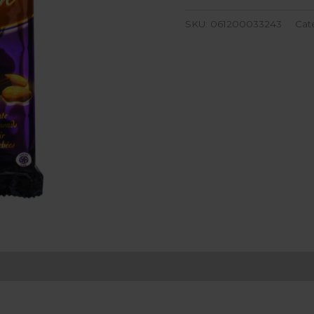
SKU:
061200033243
Cat