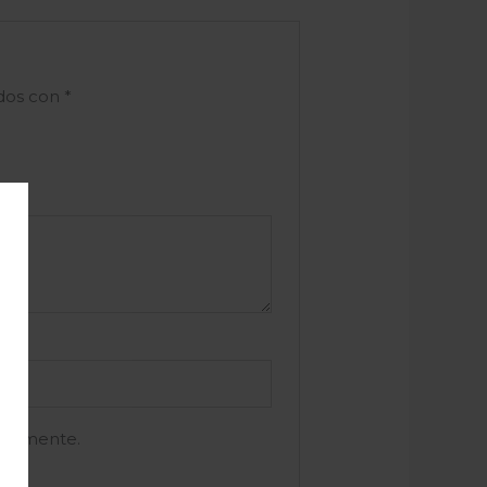
ados con
*
e comente.