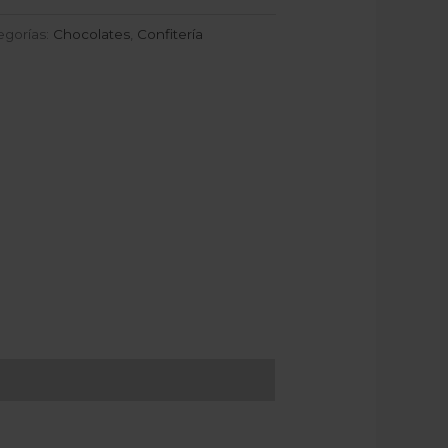
egorías:
Chocolates
,
Confitería