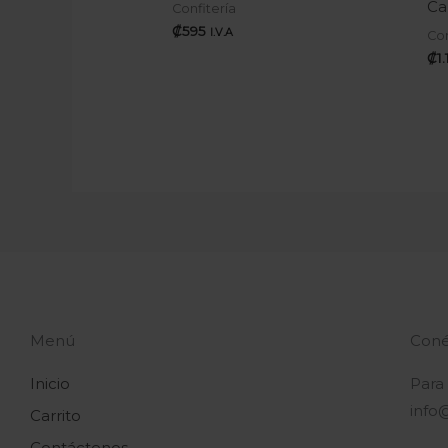
Ca
Confitería
₡
595
I.V.A
Con
₡
1
Menú
Coné
Inicio
Para
info
Carrito
Contáctenos