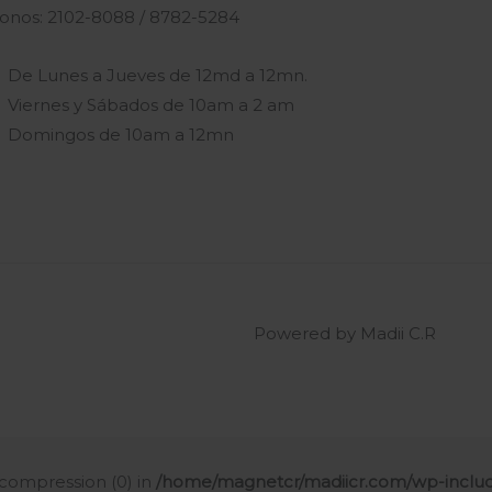
fonos: 2102-8088 / 8782-5284
De Lunes a Jueves de 12md a 12mn.
Viernes y Sábados de 10am a 2 am
Domingos de 10am a 12mn
Powered by Madii C.R
t compression (0) in
/home/magnetcr/madiicr.com/wp-includ