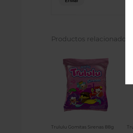
Productos relacionados
Trululu Gomitas Sirenas 88g
Tr