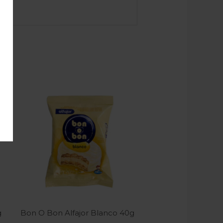
g
Bon O Bon Alfajor Blanco 40g