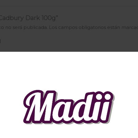
“Cadbury Dark 100g”
co no será publicada.
Los campos obligatorios están marc
Correo electrónico
*
ctrónico y web en este navegador para la próxima vez qu