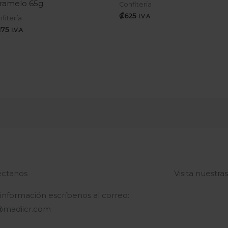
ramelo 65g
Confitería
₡
625
I.V.A
fitería
.175
I.V.A
ctanos
Visita nuestra
 información escríbenos al correo:
@madiicr.com