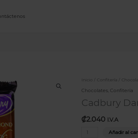
ontáctenos
Cadbury
Inicio
/
Confitería
/
Chocol
Dark
Chocolates
,
Confitería
100g
Cadbury Da
cantidad
₡
2.040
I.V.A
Añadir al car