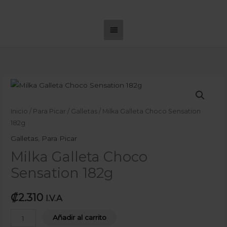
Ir
Menú
al
principal
contenido
Milka
Galleta
Choco
Inicio
/
Para Picar
/
Galletas
/ Milka Galleta Choco Sensation
Sensation
182g
182g
Galletas
,
Para Picar
cantidad
Milka Galleta Choco
Sensation 182g
₡
2.310
I.V.A
Añadir al carrito