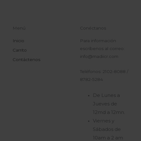
Menú
Conéctanos
Inicio
Para información
escríbenos al correo:
Carrito
info@madiicr.com
Contáctenos
Teléfonos: 2102-8088 /
8782-5284
De Lunes a
Jueves de
12md a 12mn.
Viernes y
Sábados de
10am a 2 am